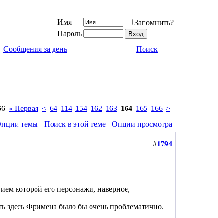
Имя
Запомнить?
Пароль
Сообщения за день
Поиск
66
«
Первая
<
64
114
154
162
163
164
165
166
>
пции темы
Поиск в этой теме
Опции просмотра
#
1794
вием которой его персонажи, наверное,
ть здесь Фримена было бы очень проблематично.