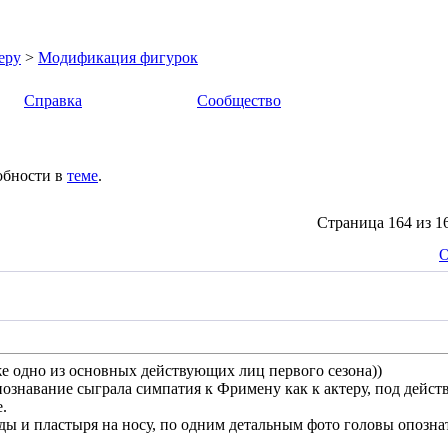
еру
>
Модификация фигурок
Справка
Сообщество
обности в
теме
.
Страница 164 из 1
О
 же одно из основных действующих лиц первого сезона))
познавание сыграла симпатия к Фримену как к актеру, под дейст
.
ды и пластыря на носу, по одним детальным фото головы опозна