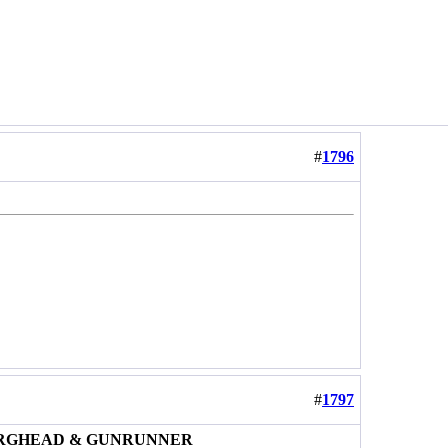
#
1796
#
1797
, BORGHEAD & GUNRUNNER