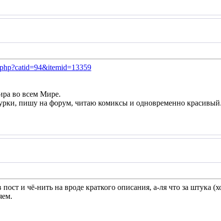
s.php?catid=94&itemid=13359
ира во всем Мире.
рки, пишу на форум, читаю комиксы и одновременно красивый
в пост и чё-нить на вроде краткого описания, а-ля что за штука (х
яем.