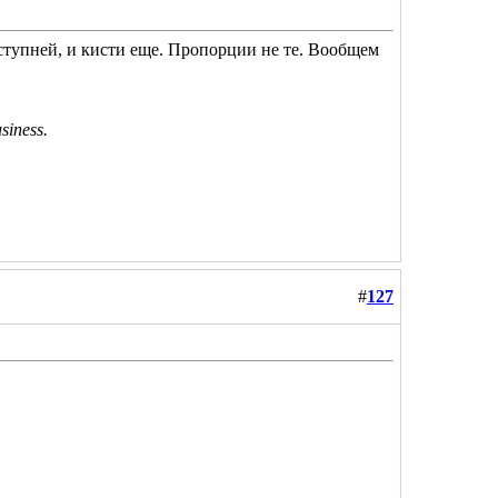
 ступней, и кисти еще. Пропорции не те. Вообщем
usiness.
#
127