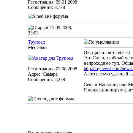
Регистрация: 09.01.2008
Сообщений: 8,778
15.09.2008,
23:03
Трупоед
Местный
Ок, просил вот тебе =)
Это Слеш, злобный чер
непроходимо туп. Общае
http://toynewsi.com/new
Регистрация: 07.08.2008
А это весьма удачный к
Адрес: Самара
__________________
Сообщений: 2,278
Секс и Насилие ради М
Я коллекционирую фигу
Ваши права в разделе