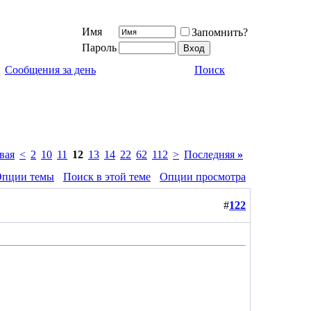
Имя
Запомнить?
Пароль
Сообщения за день
Поиск
вая
<
2
10
11
12
13
14
22
62
112
>
Последняя
»
пции темы
Поиск в этой теме
Опции просмотра
#
122