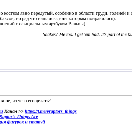
о костюм явно передутый, особенно в области груди, голеней и
0 баксов, но рад что нашлись фаны которым понравилось).
авнений с официальным артбуком Вальвы)
Shakes? Me too. I get 'em bad. It's part of the b
авное, из чего его делать?
ru
Канал >>
https://t.me/vraptors_things
aptor's Things Are
ция фигурок и статуй