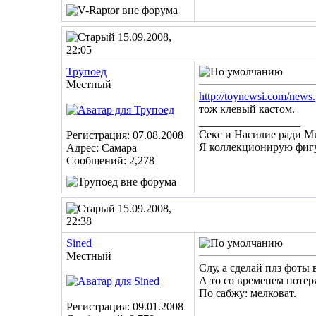
15.09.2008,
22:05
Трупоед
Местный
http://toynewsi.com/new
тож клевый кастом.
__________________
Секс и Насилие ради М
Регистрация: 07.08.2008
Я коллекционирую фигу
Адрес: Самара
Сообщений: 2,278
15.09.2008,
22:38
Sined
Местный
Слу, а сделай плз фоты 
А то со временем потер
По сабжу: мелковат.
Регистрация: 09.01.2008