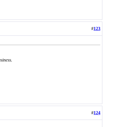
#
123
usiness.
#
124