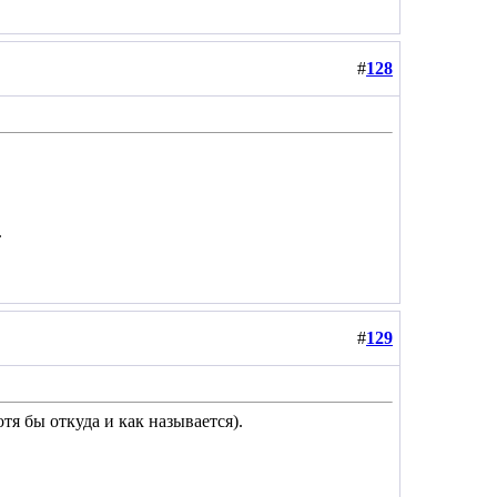
#
128
.
#
129
отя бы откуда и как называется).