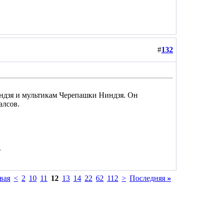
#
132
индзя и мультикам Черепашки Ниндзя. Он
алсов.
.
вая
<
2
10
11
12
13
14
22
62
112
>
Последняя
»