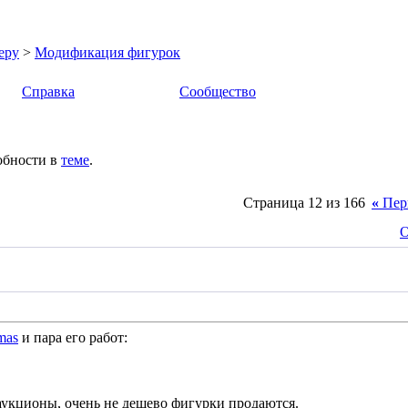
еру
>
Модификация фигурок
Справка
Сообщество
обности в
теме
.
Страница 12 из 166
«
Пер
О
mas
и пара его работ:
 аукционы, очень не дешево фигурки продаются.