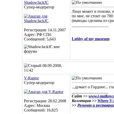
ShadowJackJC
Супер-модератор
Лицо может и похоже, н
по мне, не стоит он 70
(выводы сделаны из ср
__________________
Регистрация: 14.11.2007
Адрес: РФ СПб
Lobby of my museum
Сообщений: 5,643
08.09.2008,
11:42
V-Raptor
Супер-модератор
...думает о Гордоне... гл
__________________
Сайт >>
www.i-malkov.
Коллекция >>
Where V-R
Регистрация: 28.02.2008
>>
Ремонт и реставра
Адрес: Москва
Сообщений: 16,825