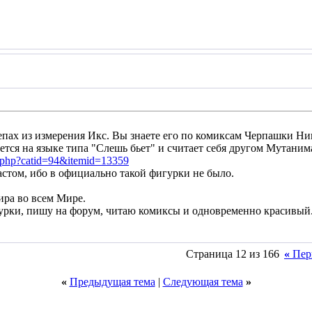
епах из измерения Икс. Вы знаете его по комиксам Черпашки Н
тся на языке типа "Слешь бьет" и считает себя другом Мутаним
s.php?catid=94&itemid=13359
астом, ибо в официально такой фигурки не было.
ира во всем Мире.
рки, пишу на форум, читаю комиксы и одновременно красивый
Страница 12 из 166
«
Пер
«
Предыдущая тема
|
Следующая тема
»