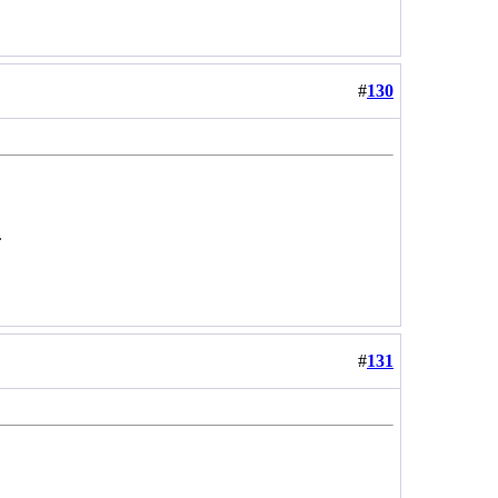
#
130
.
#
131