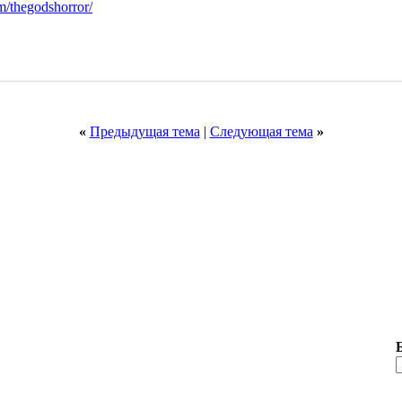
m/thegodshorror/
«
Предыдущая тема
|
Следующая тема
»