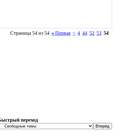
Страница 54 из 54
«
Первая
<
4
44
52
53
54
Быстрый переход