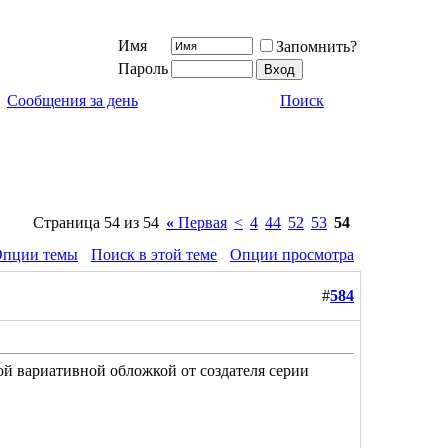
Имя
Запомнить?
Пароль
Сообщения за день
Поиск
Страница 54 из 54
«
Первая
<
4
44
52
53
54
пции темы
Поиск в этой теме
Опции просмотра
#
584
й вариативной обложкой от создателя серии