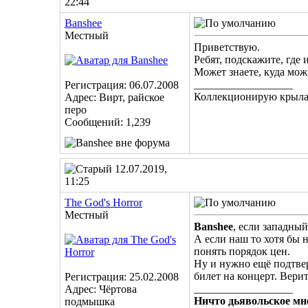
22:44
Banshee
Местный
Приветствую.
Ребят, подскажите, где
Может знаете, куда мож
__________________
Регистрация: 06.07.2008
Коллекционирую крылат
Адрес: Вирт, райское
перо
Сообщений: 1,239
12.07.2019,
11:25
The God's Horror
Местный
Banshee
, если западны
А если наш то хотя бы 
понять порядок цен.
Ну и нужно ещё подтвер
билет на концерт. Верит
Регистрация: 25.02.2008
__________________
Адрес: Чёртова
Ничто дьявольское мне
подмышка