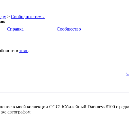
еру
>
Свободные темы
ано
Справка
Сообщество
обности в
теме
.
О
лнение в моей коллекции CGC! Юбилейный Darkness #100 с редко
о же автографом