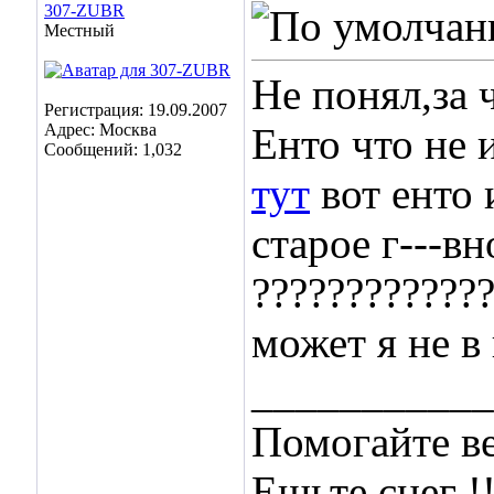
307-ZUBR
Местный
Не понял,за 
Регистрация: 19.09.2007
Адрес: Москва
Енто что не 
Сообщений: 1,032
тут
вот енто 
старое г---в
????????????
может я не в 
___________
Помогайте ве
Ешьте снег !!