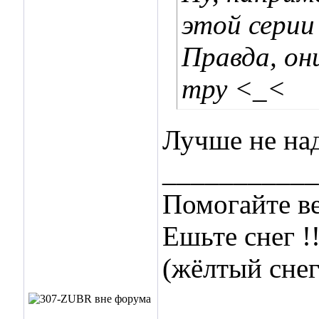
этой сери
Правда, они
тру <_<
Лучше не на
___________
Помогайте ве
Ешьте снег !!
(жёлтый снег