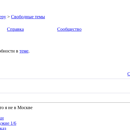
еру
>
Свободные темы
Справка
Сообщество
обности в
теме
.
О
то я не в Москве
ки
ужие 1/6
аказ