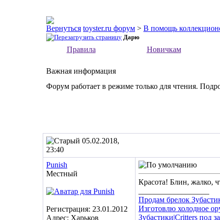
toyster.ru форум
>
В помощь коллекцион
Дарю
Правила
Новичкам
Важная информация
Форум работает в режиме только для чтения. Подр
05.02.2018,
23:40
Punish
Местный
Красота! Блин, жалко, ч
__________________
Продам брелок Зубасти
Изготовлю холодное ор
Регистрация: 23.01.2012
Зубастики|Critters под з
Адрес: Харьков