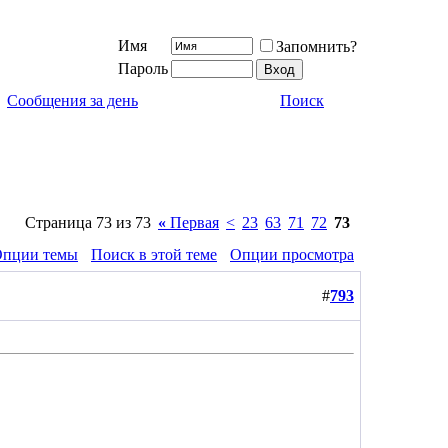
Имя
Запомнить?
Пароль
Сообщения за день
Поиск
Страница 73 из 73
«
Первая
<
23
63
71
72
73
пции темы
Поиск в этой теме
Опции просмотра
#
793