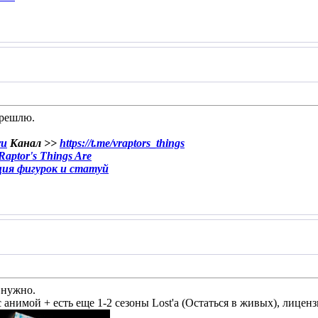
перешлю.
ru
Канал >>
https://t.me/vraptors_things
aptor's Things Are
ция фигурок и статуй
 нужно.
анимой + есть еще 1-2 сезоны Lost'а (Остаться в живых), лиценз