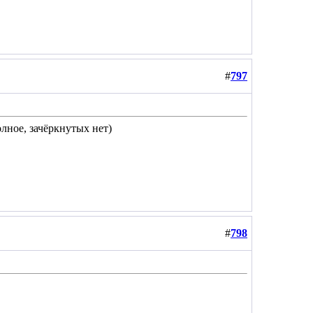
#
797
лное, зачёркнутых нет)
#
798