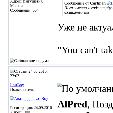
Адрес: Ингушетия/
Сообщение от
Cartman
Москва
Нога зеленного гоблина,иду
Сообщений: 664
фоткать лень
Уже не актуа
___________
"You can't ta
24.03.2015,
23:03
LostBoy
Пользователь
AlPred
, Поз
Регистрация: 24.09.2010
Адрес: Тула