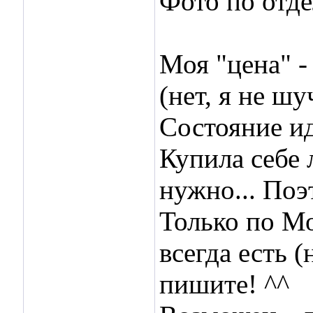
Фото по отде
Моя "цена" -
(нет, я не шу
Состояние ид
Купила себе 
нужно... По
Только по Мо
всегда есть 
пишите! ^^