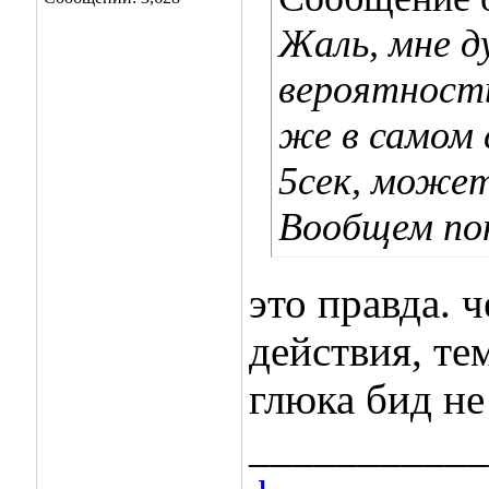
Жаль, мне д
вероятность
же в самом 
5сек, может
Вообщем пон
это правда. 
действия, те
глюка бид не
___________