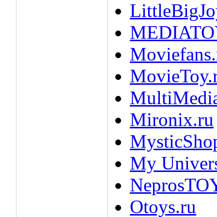
LittleBigJ
MEDIATO
Moviefans.
MovieToy.
MultiMedi
Mironix.ru
MysticSho
My Univer
NeprosTO
Otoys.ru