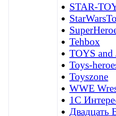
STAR-TO
StarWarsT
SuperHero
Tehbox
TOYS and
Toys-heroe
Toyszone
WWE Wrest
1С Интере
Двадцать 