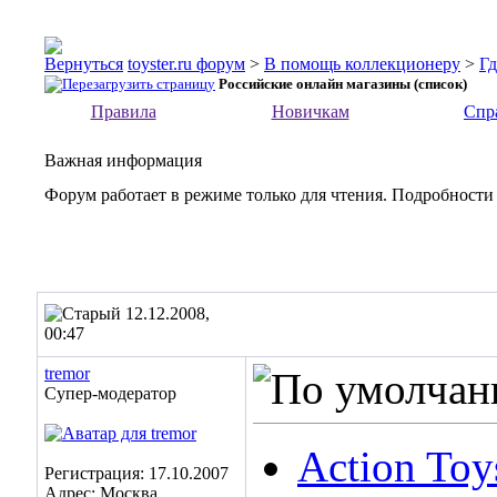
toyster.ru форум
>
В помощь коллекционеру
>
Гд
Российские онлайн магазины (список)
Правила
Новичкам
Спр
Важная информация
Форум работает в режиме только для чтения. Подробности
12.12.2008,
00:47
tremor
Супер-модератор
Action Toy
Регистрация: 17.10.2007
Адрес: Москва