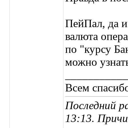
ПейПал, да и
валюта опера
по "курсу Ба
можно узнат
___________
Всем спасибо
Последний ра
13:13
. Прич