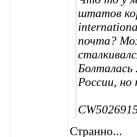
штатов коро
internatio
почта? Мо
сталкивалс
Болталась 2
России, но
CW5026915
Странно...