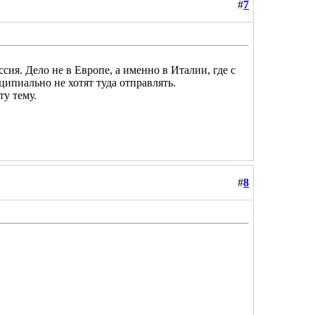
#
7
сия. Дело не в Европе, а именно в Италии, где с
ципиально не хотят туда отправлять.
ту тему.
#
8