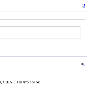
#
5
#
6
, США... Так что всё ок.