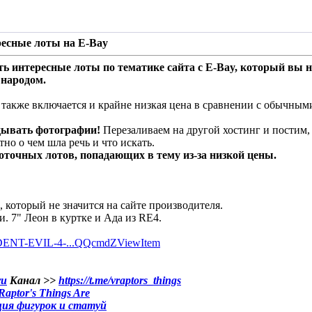
есные лоты на E-Bay
ь интересные лоты по тематике сайта с E-Bay, который вы н
 народом.
к также включается и крайне низкая цена в сравнении с обычны
дывать фотографии!
Перезаливаем на другой хостинг и постим, 
тно о чем шла речь и что искать.
оточных лотов, попадающих в тему из-за низкой цены.
 который не значится на сайте производителя.
и. 7" Леон в куртке и Ада из RE4.
SIDENT-EVIL-4-...QQcmdZViewItem
ru
Канал >>
https://t.me/vraptors_things
aptor's Things Are
ция фигурок и статуй