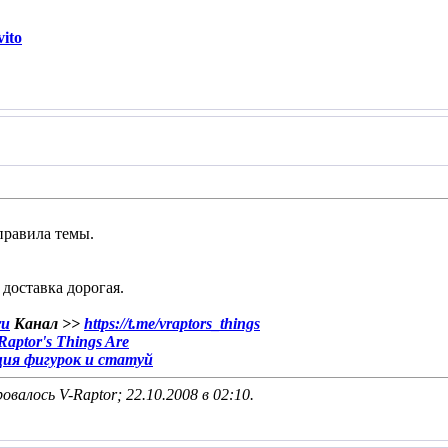
ito
правила темы.
 доставка дорогая.
ru
Канал >>
https://t.me/vraptors_things
aptor's Things Are
ция фигурок и статуй
овалось V-Raptor; 22.10.2008 в
02:10
.