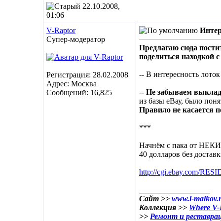
22.10.2008,
01:06
V-Raptor
Интер
Супер-модератор
Предлагаю сюда постит
поделиться находкой с
-- В интересность лото
Регистрация: 28.02.2008
Адрес: Москва
--
Не забываем выкла
Сообщений: 16,825
из базы еВау, было поня
Правило не касается п
***
Начнём с пака от НЕКИ,
40 долларов без доставк
http://cgi.ebay.com/RE
__________________
Сайт >>
www.i-malkov.
Коллекция >>
Where V-R
>>
Ремонт и реставра