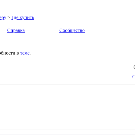
еру
>
Где купить
Справка
Сообщество
обности в
теме
.
О