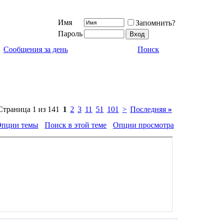
Имя
Запомнить?
Пароль
Сообщения за день
Поиск
Страница 1 из 141
1
2
3
11
51
101
>
Последняя
»
пции темы
Поиск в этой теме
Опции просмотра