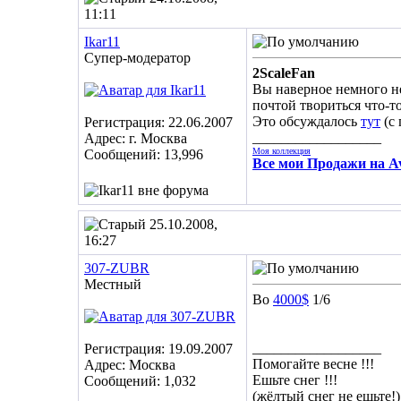
11:11
Ikar11
Супер-модератор
2ScaleFan
Вы наверное немного не 
почтой твориться что-т
Это обсуждалось
тут
(с 
Регистрация: 22.06.2007
__________________
Адрес: г. Москва
Моя коллекция
Сообщений: 13,996
Все мои Продажи на Av
25.10.2008,
16:27
307-ZUBR
Местный
Во
4000$
1/6
__________________
Регистрация: 19.09.2007
Помогайте весне !!!
Адрес: Москва
Ешьте снег !!!
Сообщений: 1,032
(жёлтый снег не ешьте!)