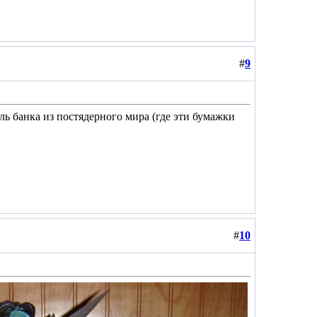
#
9
ль банка из постядерного мира (где эти бумажки
#
10