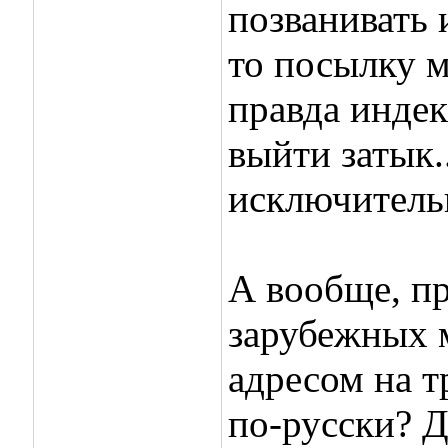
позванивать 
то посылку м
правда индек
выйти затык.
исключительн
А вообще, пр
зарубежных м
адресом на т
по-русски? Д