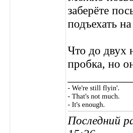
заберёте пос
подъехать на
Что до двух 
пробка, но о
___________
- We're still flyin'.
- That's not much.
- It's enough.
Последний ра