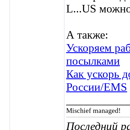
L...US можн
А также:
Ускоряем ра
посылками
Как ускорь д
России/EMS
___________
Mischief managed!
Последний ра