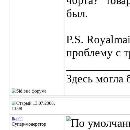
ч0рта?" това
был.
P.S. Royalmai
проблему с т
___________
Здесь могла
13.07.2008,
13:08
Ikar11
Супер-модератор