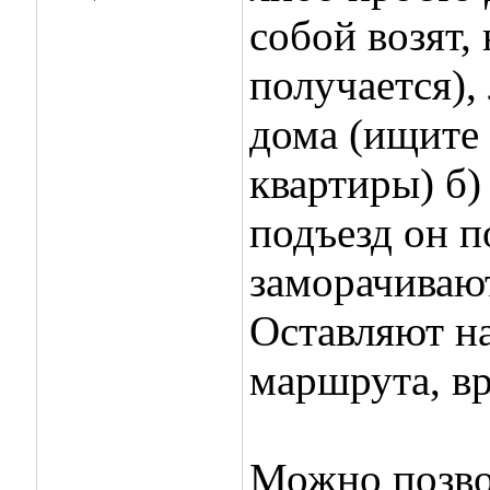
собой возят,
получается),
дома (ищите 
квартиры) б)
подъезд он п
заморачивают
Оставляют н
маршрута, в
Можно позво