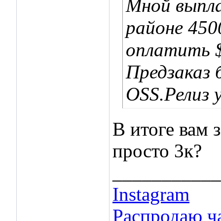
Мной выпла
районе 450
оплатить $
Предзаказ 
OSS.Релиз 
В итоге вам 
просто 3к?
___________
Instagram
Распродаю ча