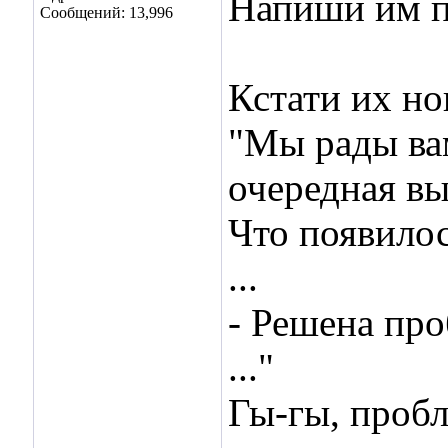
Напиши им п
Сообщений: 13,996
Кстати их но
"Мы рады ва
очередная вы
Что появилос
...
- Решена про
..."
Гы-гы, пробл