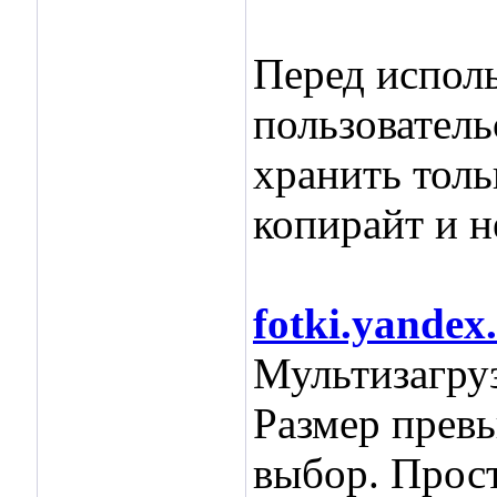
Перед испол
пользователь
хранить тол
копирайт и н
fotki.yandex
Мультизагруз
Размер превь
выбор. Прос