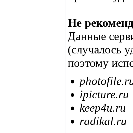
Не рекомен
Данные серв
(случалось у
поэтому испо
photofile.r
ipicture.ru
keep4u.ru
radikal.ru