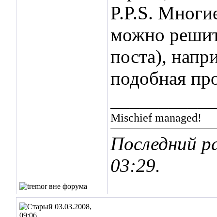
P.P.S. Многи
можно решит
поста), напр
подобная про
___________
Mischief managed!
Последний ра
03:29
.
03.03.2008,
09:06