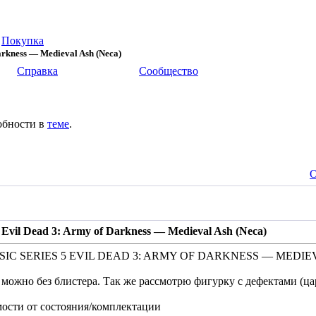
>
Покупка
rkness — Medieval Ash (Neca)
Справка
Сообщество
обности в
теме
.
О
il Dead 3: Army of Darkness — Medieval Ash (Neca)
IC SERIES 5 EVIL DEAD 3: ARMY OF DARKNESS — MEDIE
 можно без блистера. Так же рассмотрю фигурку с дефектами (ца
мости от состояния/комплектации