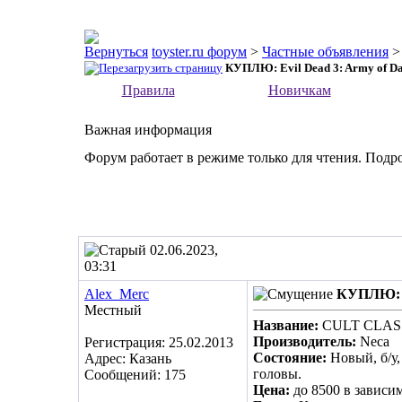
toyster.ru форум
>
Частные объявления
КУПЛЮ: Evil Dead 3: Army of Da
Правила
Новичкам
Важная информация
Форум работает в режиме только для чтения. Подр
02.06.2023,
03:31
Alex_Merc
КУПЛЮ: Ev
Местный
Название:
CULT CLASS
Производитель:
Neca
Регистрация: 25.02.2013
Состояние:
Новый, б/у,
Адрес: Казань
головы.
Сообщений: 175
Цена:
до 8500 в зависи