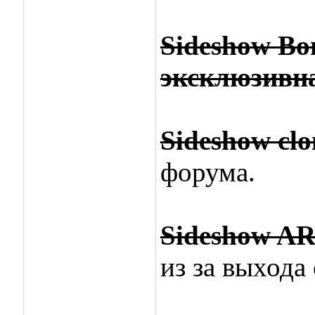
Sideshow Bo
эксклюзивна
Sideshow clo
форума.
Sideshow A
из за выхода