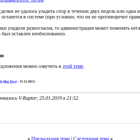
делки не удалось уладить спор в течении двух недель или одна из
останется в системе (при условии, что он не противоречит прав
лки уладили разногласия, то администрация может поменять нег
в был оставлен необоснованно.
ия
едложения можно озвучить в
этой теме
.
0 (Hot Toys)
- 31.12.2015
)
овалось V-Raptor; 25.01.2019 в
21:52
.
«
Предыдущая тема
|
Следующая тема
»