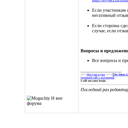
Если участникам с
негативный отзыв 
Если стороны сде
случае, если отзы
Вопросы и предложен
Все вопросы и пр
__________________
>>>
Могучая кучка
<<< (
The Joker 2.
Основной сайт с коллекцией
I will eat your brain
Последний раз редактир