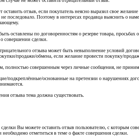
ом случае не может оставить отрицательный отзыв.
 оставить отзыв, если покупатель неясно выразил свое желание
не последовало. Поэтому в интересах продавца выяснить о наме
лающему.
ыть оставлены по договоренностям о резерве товара, просьбах 
 о совершении сделки.
трицательного отзыва может быть невыполнение условий догово
 покупки/продажи/обмена, если желание провести покупку/прода
м, полностью совершенным через личные сообщения, не приним
ие/подкреплённые/основанные на претензии о нарушениях дого
инимаются.
ения отзыва тема должна существовать.
 сделки Вы можете оставить отзыв пользователю, с которым со
 необходимо отметиться в теме о факте совершения сделки.