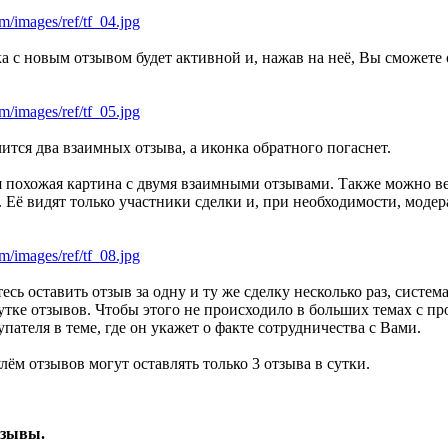
rum/images/ref/tf_04.jpg
а с новым отзывом будет активной и, нажав на неё, Вы сможете
rum/images/ref/tf_05.jpg
ится два взаимных отзыва, а иконка обратного погаснет.
я похожая картина с двумя взаимными отзывами. Также можно ве
 Её видят только участники сделки и, при необходимости, модер
rum/images/ref/tf_08.jpg
сь оставить отзыв за одну и ту же сделку несколько раз, систе
утке отзывов. Чтобы этого не происходило в больших темах с пр
пателя в теме, где он укажет о факте сотрудничества с Вами.
лём отзывов могут оставлять только 3 отзыва в сутки.
тзывы.