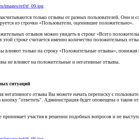
rum/images/ref/tf_09.jpg
засчитываются только отзывы от разных пользователей. Они и 
руется из строчки «Пользователи, оценившие положительно».
жительных отзывов можно увидеть в строке «Всего положительн
 в этой строке считается именно количество положительных отзы
ы влияют только на строку «Положительные отзывы», понижая 
вы не влияют на положительные и негативные отзывы.
ных ситуаций
ия негативного отзыва Вы можете начать переписку с пользоват
 кнопку "ответить". Администрация будет оповещена о таком от
 принимает участия в решении подобных вопросов и не выступа
rum/images/ref/tf_06.jpg