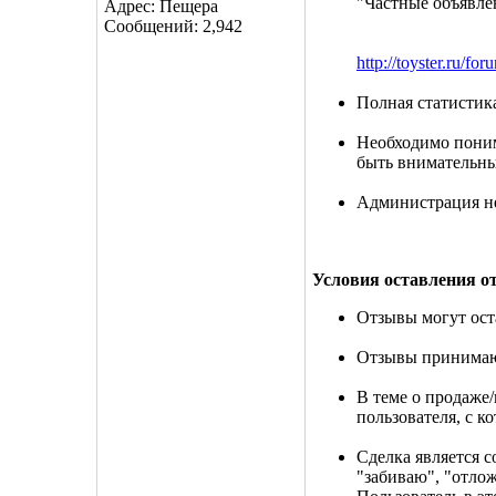
"Частные объявле
Адрес: Пещера
Сообщений: 2,942
http://toyster.ru/fo
Полная статистик
Необходимо поним
быть внимательн
Администрация не 
Условия оставления о
Отзывы могут оста
Отзывы принимают
В теме о продаже/
пользователя, с к
Сделка является 
"забиваю", "отло