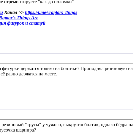
не отремонтируете "как до поломки".
ru
Канал >>
https://t.me/vraptors_things
aptor's Things Are
ция фигурок и статуй
а фигурки держатся только на болтике? Приподнял резиновую нак
сё равно держатся на месте.
л резиновый "трусы" у чужого, выкрутил болтик, однако бёдра на
 кусочка шарнира?