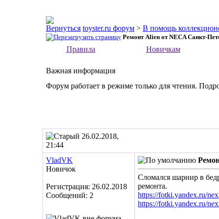
toyster.ru форум
>
В помощь коллекцион
Ремонт Alien от NECA Санкт-Пете
Правила
Новичкам
Важная информация
Форум работает в режиме только для чтения. Подр
26.02.2018,
21:44
VladVK
Ремон
Новичок
Сломался шарнир в бедр
ремонта.
Регистрация: 26.02.2018
https://fotki.yandex.ru/ne
Сообщений: 2
https://fotki.yandex.ru/ne