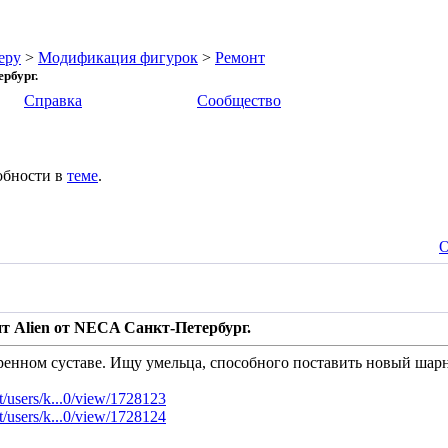
еру
>
Модификация фигурок
>
Ремонт
рбург.
Справка
Сообщество
обности в
теме
.
О
т Alien от NECA Санкт-Петербург.
енном суставе. Ищу умельца, способного поставить новый шарн
xt/users/k...0/view/1728123
xt/users/k...0/view/1728124