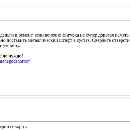
деньги в ремонт, если конечно фигурка не супер дорогая памят
но поставить металлический штифт в сустав. Сверлите отверстия
туковину.
 не чуждо!
m/thegodshorror/
верно говорит.