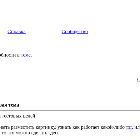
Справка
Сообщество
обности в
теме
.
О
вая тема
я тестовых целей.
вать разместить картинку, узнать как работает какой-либо
тэг
, и
то это можно сделать здесь.