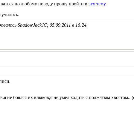
ываться по любому поводу прошу пройти в
эту тему
.
лучилось.
овалось ShadowJackJC; 05.09.2011 в
16:24
.
писи.
в,я не боялся их клыков,я не умел ходить с поджатым хвостом...(