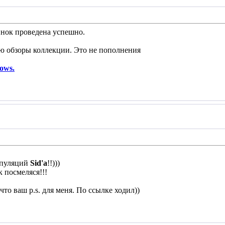
инок проведена успешно.
 обзоры коллекции. Это не пополнения
ows.
ипуляций
Sid'a
!!)))
к посмеляся!!!
что ваш p.s. для меня. По ссылке ходил))