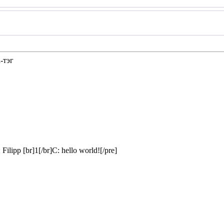
-тэг
 Filipp [br]1[/br]C: hello world![/pre]