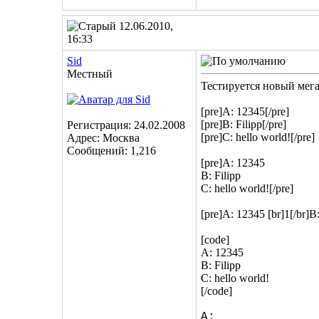
12.06.2010,
16:33
Sid
Местный
Тестируется новый мега
[pre]A: 12345[/pre]
[pre]B: Filipp[/pre]
Регистрация: 24.02.2008
[pre]C: hello world![/pre]
Адрес: Москва
Сообщений: 1,216
[pre]A: 12345
B: Filipp
C: hello world![/pre]
[pre]A: 12345 [br]1[/br]B:
[code]
A: 12345
B: Filipp
C: hello world!
[/code]
A: