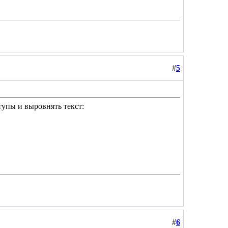
#
5
тупы и выровнять текст:
#
6