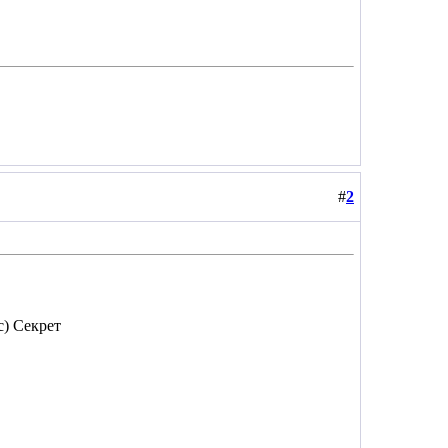
#
2
с) Секрет