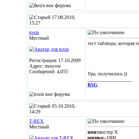
17.08.2010,
15:27
toxin
Местный
тест таблицы, которая 
Регистрация: 17.10.2009
Адрес: moscow
Сообщений: 4,055
Ура, получилось ))
__________________
BSG
05.10.2010,
14:29
T-REX
Местный
имя:
мистер Х
оценка:
-1000