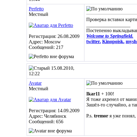
Perfetto
Местный
Проверка вставки карт
__________________
Постепенно выкладываю
Welcome to Springfield.
Регистрация: 26.08.2009
twitter.
Kinopoisk.
mysh
Адрес: Moscow
Сообщений: 217
15.08.2010,
12:22
Avatar
Местный
Ikar11
+ 100!
Я тоже ахренел от ман
Зашёл-то случайно, а та
Регистрация: 14.09.2009
P.s.
tremor
я уже понял, 
Адрес: Челябинск
Сообщений: 656