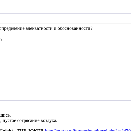
определение адекватности и обоснованности?
су
вшись.
 пустое сотрясание воздуха.
Knight - THE JOKER
http://toyster.ru/forum/showthread.php?t=347