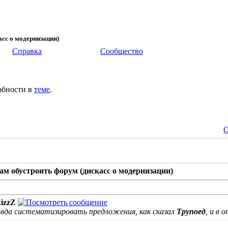
асс о модернизации)
Справка
Сообщество
обности в
теме
.
О
ам обустроить форум (дискасс о модернизации)
izzZ
равда систематизировать предложения, как сказал
Трупоед
, и в 