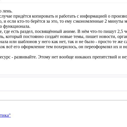
о лень.
лучае придётся копировать и работать с информацией о производ
о, и если кто-то берётся за это, то ему сэкономленные 2 минуты
го функционала.
, где есть раздел, посвящённый аниме. В нём что-то пишут 2,5 ч
ь, который постоянно создаёт новые темы, пишет новости, орган
ла или шаблонов у него как нет, так и не было - просто те же 
ок всё его оформление тем похерилось, он переоформлял их и не
ресурс - развивайте. Этому нет вообще никаких препятствий и н
тика"