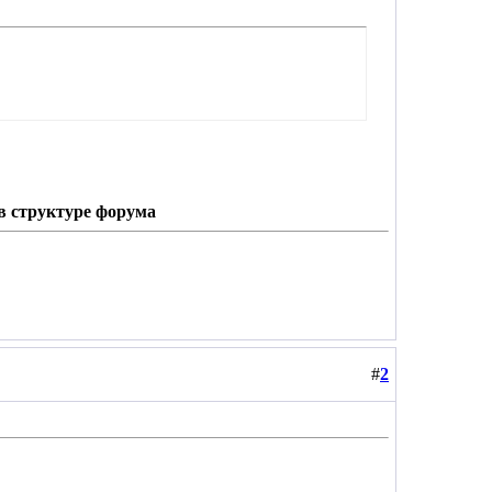
в структуре форума
#
2