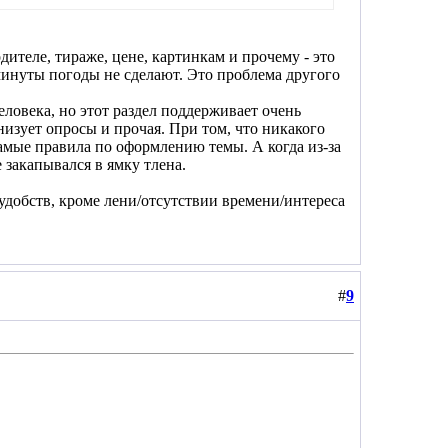
ителе, тираже, цене, картинкам и прочему - это
 минуты погоды не сделают. Это проблема другого
еловека, но этот раздел поддерживает очень
изует опросы и прочая. При том, что никакого
самые правила по оформлению темы. А когда из-за
 закапывался в ямку тлена.
еудобств, кроме лени/отсутствии времени/интереса
#
9