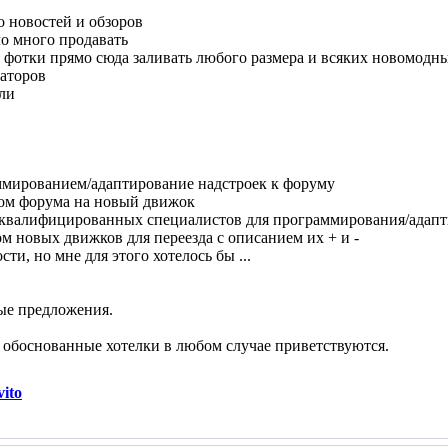
о новостей и обзоров
о много продавать
ы фотки прямо сюда заливать любого размера и всяких новомодн
раторов
ли
аммированием/адаптирование надстроек к форуму
дом форума на новый движок
е квалифицированных специалистов для программирования/адапт
ом новых движков для переезда с описанием их + и -
сти, но мне для этого хотелось бы ...
ые предложения.
 обоснованные хотелки в любом случае приветствуются.
ito