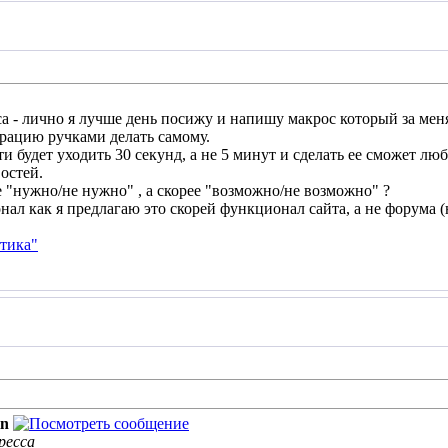
са - лично я лучше день посижу и напишу макрос который за ме
ерацию ручками делать самому.
и будет уходить 30 секунд, а не 5 минут и сделать ее сможет лю
остей.
 "нужно/не нужно" , а скорее "возможно/не возможно" ?
ал как я предлагаю это скорей функционал сайта, а не форума (но 
тика"
in
ресса