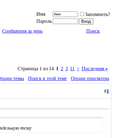
Имя
Запомнить?
Пароль
Сообщения за день
Поиск
Страница 1 из 14
1
2
3
11
>
Последняя
»
пции темы
Поиск в этой теме
Опции просмотра
#
1
отдельную тему