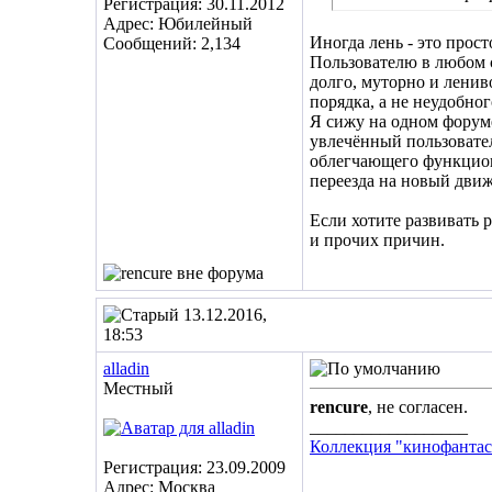
Регистрация: 30.11.2012
Адрес: Юбилейный
Иногда лень - это прост
Сообщений: 2,134
Пользователю в любом с
долго, муторно и ленив
порядка, а не неудобно
Я сижу на одном форуме
увлечённый пользовател
облегчающего функциона
переезда на новый движ
Если хотите развивать 
и прочих причин.
13.12.2016,
18:53
alladin
Местный
rencure
, не согласен.
__________________
Коллекция "кинофантас
Регистрация: 23.09.2009
Адрес: Москва