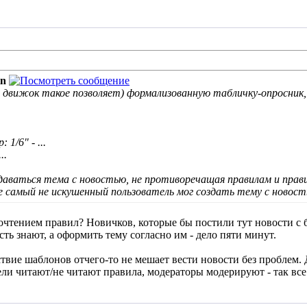
in
и движок такое позволяет) формализованную табличку-опросник,
1/6" - ...
..
даваться тема с новостью, не противоречащая правилам и прав
самый не искушенный пользователь мог создать тему с новост
очтением правил? Новичков, которые бы постили тут новости с б
сть знают, а оформить тему согласно им - дело пяти минут.
твие шаблонов отчего-то не мешает вести новости без проблем. Д
ли читают/не читают правила, модераторы модерируют - так все