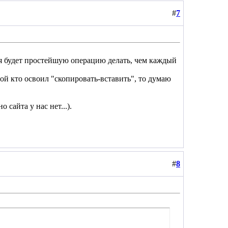
#
7
ня будет простейшую операцию делать, чем каждый
бой кто освоил "скопировать-вставить", то думаю
сайта у нас нет...).
#
8