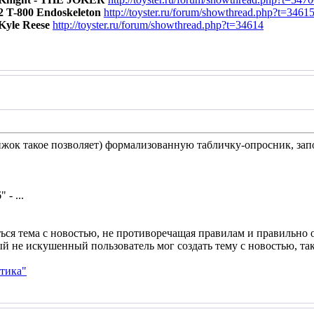
 T-800 Endoskeleton
http://toyster.ru/forum/showthread.php?t=3461
yle Reese
http://toyster.ru/forum/showthread.php?t=34614
ижок такое позволяет) формализованную табличку-опросник, зап
 - ...
ться тема с новостью, не противоречащая правилам и правильно
 не искушенный пользователь мог создать тему с новостью, та
тика"