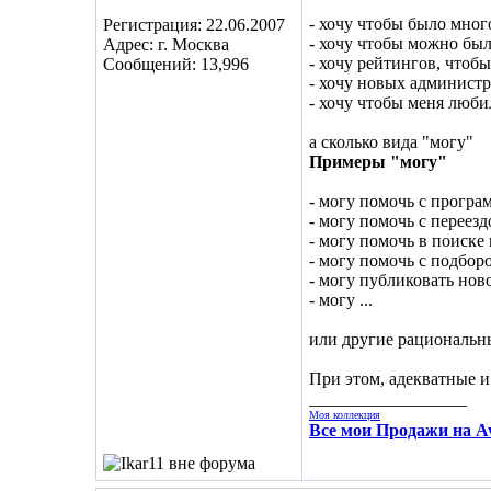
- хочу чтобы было мног
Регистрация: 22.06.2007
- хочу чтобы можно был
Адрес: г. Москва
- хочу рейтингов, чтоб
Сообщений: 13,996
- хочу новых админист
- хочу чтобы меня люби
а сколько вида "могу"
Примеры "могу"
- могу помочь с прогр
- могу помочь с переез
- могу помочь в поиск
- могу помочь с подбор
- могу публиковать ново
- могу ...
или другие рациональн
При этом, адекватные и
__________________
Моя коллекция
Все мои Продажи на Av