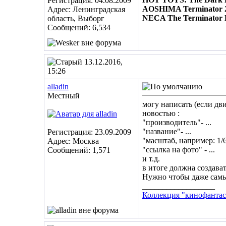
Регистрация: 04.08.2009
AOSHIMA Terminator 2
Адрес: Ленинградская
NECA The Terminator K
область, Выборг
Сообщений: 6,534
13.12.2016,
15:26
alladin
Местный
могу написать (если дв
новостью :
"производитель"- ...
"название"- ...
Регистрация: 23.09.2009
"масштаб, например: 1/6"
Адрес: Москва
"ссылка на фото" - ...
Сообщений: 1,571
и т.д.
в итоге должна создава
Нужно чтобы даже самый
__________________
Коллекция "кинофантас