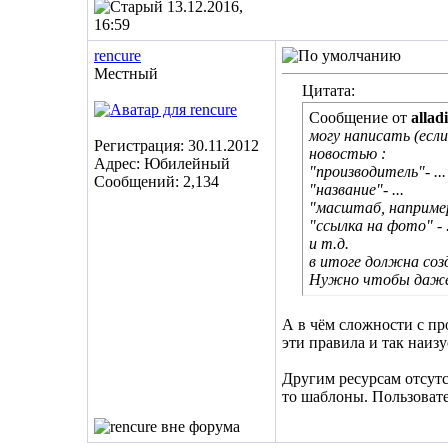
13.12.2016,
16:59
rencure
Местный
Цитата:
Сообщение от
allad
могу написать (есл
Регистрация: 30.11.2012
новостью :
Адрес: Юбилейный
"производитель"- ...
Сообщений: 2,134
"название"- ...
"масштаб, например: 
"ссылка на фото" - .
и т.д.
в итоге должна соз
Нужно чтобы даже 
А в чём сложности с пр
эти правила и так наизу
Другим ресурсам отсутс
то шаблоны. Пользовате