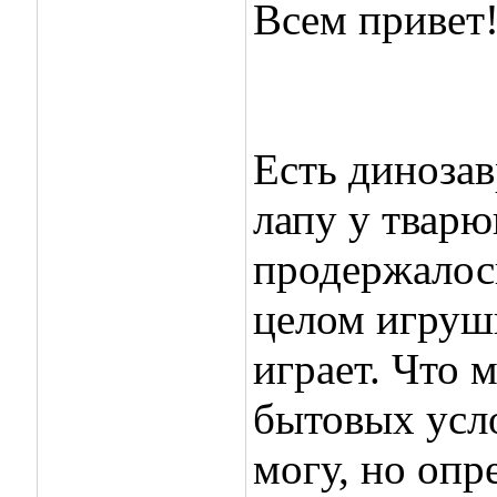
Всем привет
Есть динозав
лапу у тварю
продержалось
целом игрушк
играет. Что 
бытовых усло
могу, но опр