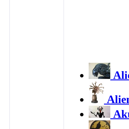
Al
Alie
Ak