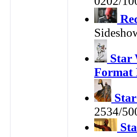
0202/10
Re
Sidesho
Star
Format 
Star
2534/50
St