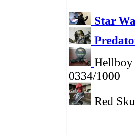
Star Wa
Predato
Hellboy 
0334/1000
Red Skul