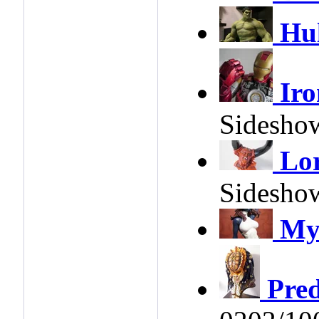
Hu
Ir
Sidesho
Lor
Sidesho
My
Pred