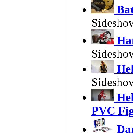
Ba
Sidesho
Ha
Sidesho
He
Sidesho
He
PVC Fig
Dar