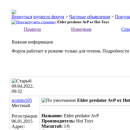
toyster.ru форум
>
Частные объявления
>
Покупк
Elder predator AvP от Hot Toys
Правила
Новичкам
Спр
Важная информация
Форум работает в режиме только для чтения. Подробности
09.04.2022,
09:32
scorpio105
Elder predator AvP от Hot
Местный
Название:
Elder predator AvP
Регистрация:
Производитель:
Hot Toys
06.01.2015
Масштаб:
1/6
Адрес: