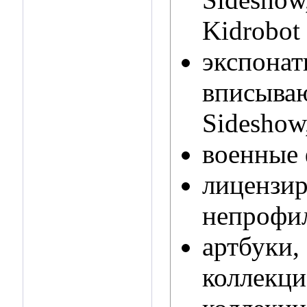
Kidrobot 
экспонат
вписываю
Sideshow
военные 
лицензир
непрофил
артбуки,
коллекци