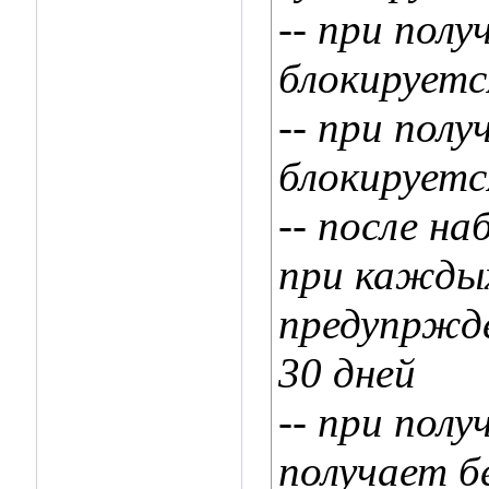
-- при пол
блокируется
-- при пол
блокируется
-- после н
при каждых
предупржде
30 дней
-- при пол
получает б