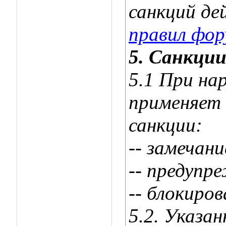
санкций де
правил фо
5. Санкции
5.1 При на
применяет 
санкции:
-- замечани
-- предупр
-- блокиров
5.2. Указа