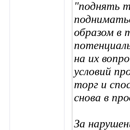
"поднять те
подниматьс
образом в 
потенциал
на их вопр
условий пр
торг и спо
снова в пр
За нарушен