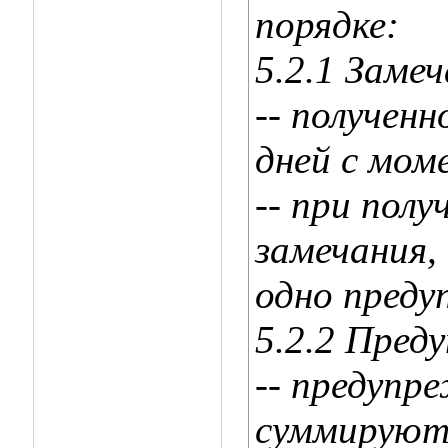
порядке:
5.2.1 Заме
-- полученн
дней с мом
-- при полу
замечания,
одно преду
5.2.2 Пред
-- предупр
суммируют