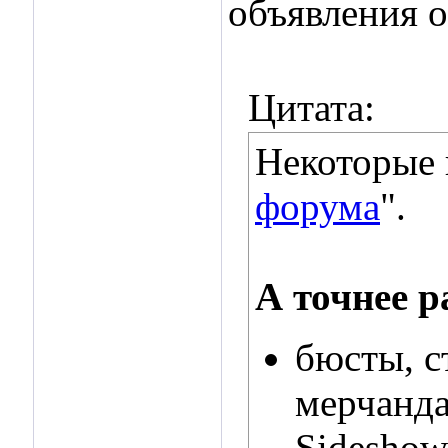
объявления о
Цитата:
Некоторые п
форума
".
А точнее р
бюсты, с
мерчанда
Sideshow