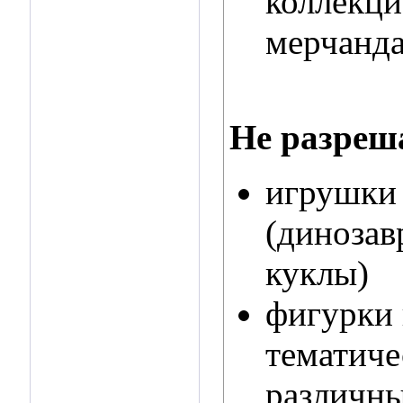
коллекци
мерчандай
Не разреш
игрушки 
(динозав
куклы)
фигурки 
тематиче
различны