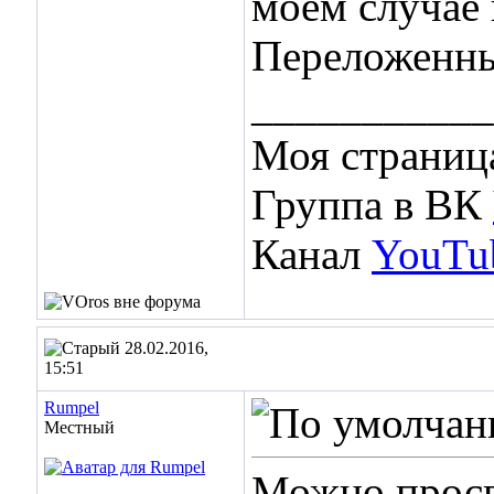
моём случае 
Переложенные
___________
Моя страниц
Группа в ВК
Канал
YouTu
28.02.2016,
15:51
Rumpel
Местный
Можно просв