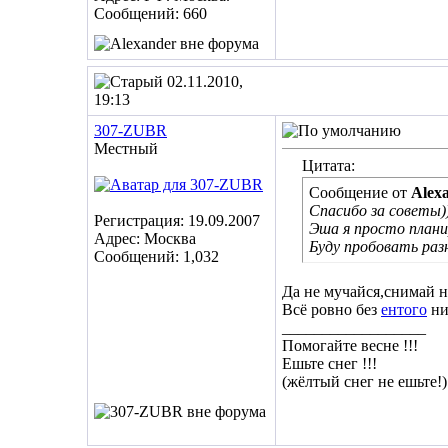
Сообщений: 660
02.11.2010,
19:13
307-ZUBR
Местный
Цитата:
Сообщение от
Alex
Спасибо за советы))
Регистрация: 19.09.2007
Эша я просто планир
Адрес: Москва
Буду пробовать раз
Сообщений: 1,032
Да не мучайся,снимай на
Всё ровно без
ентого
ни
__________________
Помогайте весне !!!
Ешьте снег !!!
(жёлтый снег не ешьте!)