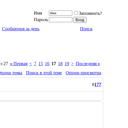
Имя
Запомнить?
Пароль
Сообщения за день
Поиск
з 27
«
Первая
<
7
15
16
17
18
19
>
Последняя
»
пции темы
Поиск в этой теме
Опции просмотра
#
177