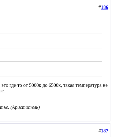
#
186
то где-то от 5000к до 6500к, такая температура не
ше.
тье. (Аристотель)
#
187