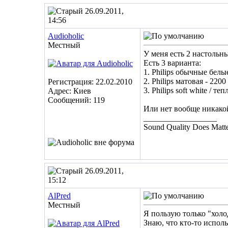
26.09.2011,
14:56
Audioholic
Местный
У меня есть 2 настольн
Есть 3 варианта:
1. Philips обычные белы
2. Philips матовая - 2200
Регистрация: 22.02.2010
3. Philips soft white / т
Адрес: Киев
Сообщений: 119
Или нет вообще никакой
__________________
Sound Quality Does Matte
26.09.2011,
15:12
AlPred
Местный
Я пользую только "холо
Знаю, что кто-то испол