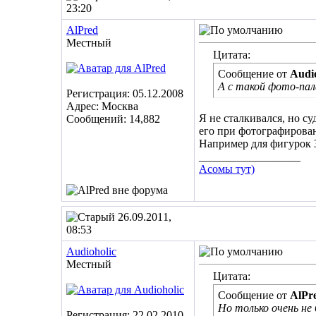
23:20
AlPred
Местный
Цитата:
Сообщение от
Audio
А с такой фото-па
Регистрация: 05.12.2008
Адрес: Москва
Я не сталкивался, но су
Сообщений: 14,882
его при фотографирова
Например для фигурок 3
__________________
Асомы тут)
26.09.2011,
08:53
Audioholic
Местный
Цитата:
Сообщение от
AlPr
Но только очень не
Регистрация: 22.02.2010