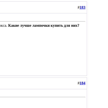
#
183
окса.
Какие лучше лампочки купить для них?
#
184