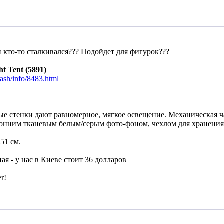
й кто-то сталкивался??? Подойдет для фигурок???
t Tent (5891)
cash/info/8483.html
е стенки дают равномерное, мягкое освещение. Механическая ча
ронним тканевым белым/серым фото-фоном, чехлом для хранения
51 см.
ая - у нас в Киеве стоит 36 долларов
r!