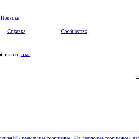
>
Покупка
Справка
Сообщество
обности в
теме
.
О
дущая
Сле