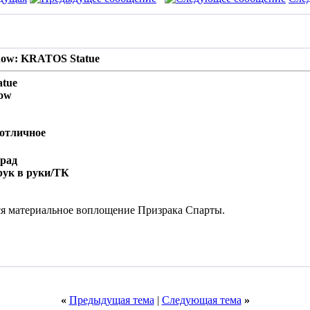
how: KRATOS Statue
atue
how
 отличное
град
рук в руки/ТК
я материальное воплощение Призрака Спарты.
«
Предыдущая тема
|
Следующая тема
»