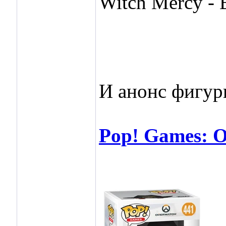
Witch Mercy - B
И анонс фигур
Pop! Games: O