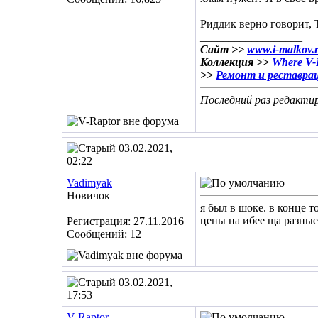
Риддик верно говорит, 
__________________
Сайт >>
www.i-malkov.
Коллекция >>
Where V-R
>>
Ремонт и реставра
Последний раз редактир
03.02.2021,
02:22
Vadimyak
Новичок
я был в шоке. в конце т
цены на ибее ща разные.
Регистрация: 27.11.2016
Сообщений: 12
03.02.2021,
17:53
V-Raptor