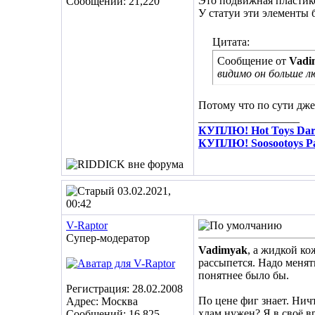
Это подвижная пластико
Сообщений: 21,220
У статуи эти элементы 
Цитата:
Сообщение от
Vadi
видимо он больше л
Потому что по сути дже
__________________
КУПЛЮ! Hot Toys Dare
КУПЛЮ! Soosootoys Pa
03.02.2021,
00:42
V-Raptor
Супер-модератор
Vadimyak
, а жидкой ко
рассыпется. Надо менять
понятнее было бы.
Регистрация: 28.02.2008
По цене фиг знает. Нич
Адрес: Москва
хлам нужен? Я в своё в
Сообщений: 16,825