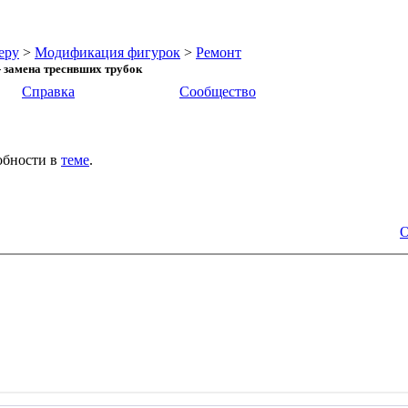
еру
>
Модификация фигурок
>
Ремонт
s - замена треснвших трубок
Справка
Сообщество
обности в
теме
.
О