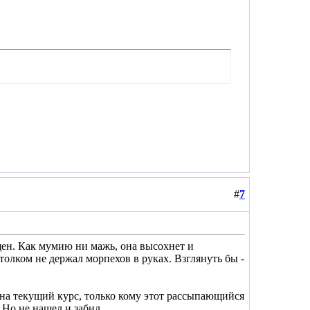
#
7
ущен. Как мумию ни мажь, она высохнет и
толком не держал морпехов в руках. Взглянуть бы -
й на текущий курс, только кому этот рассыпающийся
 Но не нашел и забил.