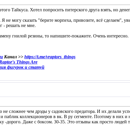
 этого Тайкуса. Хотел попросить питерского друга взять, но денег
 Я не могу сказать "берите морпеха, привозите, всё сделаем", у
г - решать не мне.
замену гнилой резины, то напишите-покажите. Очень интересно.
ru
Канал >>
https://t.me/vraptors_things
aptor's Things Are
ция фигурок и статуй
о не сложнее чем дрэды у садовского предатора. И их делали усп
и паблик коллекционеров в вк. В ру сегменте. Поэтому в них и на
ку -дорого. Даже с боксом. 30-35. Это отзывы как просто людей 