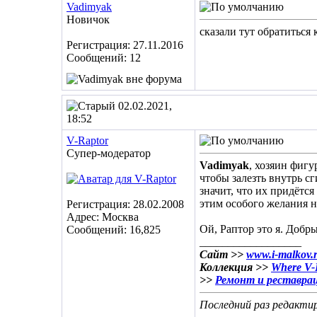
Vadimyak
Новичок
сказали тут обратиться 
Регистрация: 27.11.2016
Сообщений: 12
02.02.2021,
18:52
V-Raptor
Супер-модератор
Vadimyak
, хозяин фигу
чтобы залезть внутрь с
значит, что их придётся
этим особого желания н
Регистрация: 28.02.2008
Адрес: Москва
Ой, Раптор это я. Добры
Сообщений: 16,825
__________________
Сайт >>
www.i-malkov.
Коллекция >>
Where V-R
>>
Ремонт и реставра
Последний раз редактир