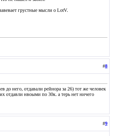
навевает грустные мысли о LotV.
#
8
цев до него, отдавали рейнора за 26) тот же человек
 их отдавли нвоыми по 30к. а терь нет ничего
#
9