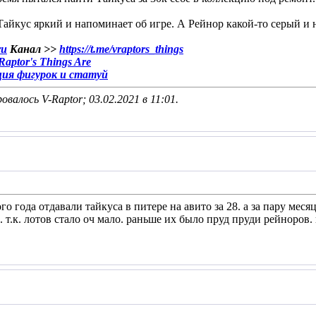
Тайкус яркий и напоминает об игре. А Рейнор какой-то серый и 
ru
Канал >>
https://t.me/vraptors_things
aptor's Things Are
ция фигурок и статуй
овалось V-Raptor; 03.02.2021 в
11:01
.
ого года отдавали тайкуса в питере на авито за 28. а за пару меся
 т.к. лотов стало оч мало. раньше их было пруд пруди рейноров.