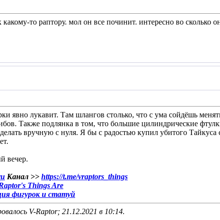
к какому-то раптору. мол он все починит. интересно во сколько о
рки явно лукавит. Там шлангов столько, что с ума сойдёшь менят
гибов. Также подлянка в том, что большие цилиндрические фтулк
 делать вручную с нуля. Я бы с радостью купил убитого Тайкуса 
ет.
й вечер.
ru
Канал >>
https://t.me/vraptors_things
aptor's Things Are
ция фигурок и статуй
овалось V-Raptor; 21.12.2021 в
10:14
.