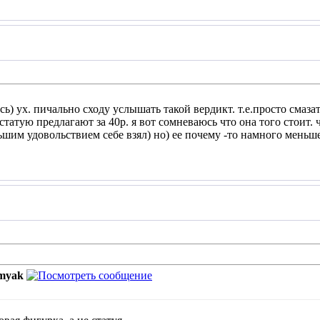
сь) ух. пичально сходу услышать такой вердикт. т.е.просто смаз
статую предлагают за 40р. я вот сомневаюсь что она того стоит. 
ольшим удовольствием себе взял) но) ее почему -то намного мень
myak