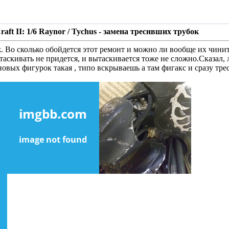
Craft II: 1/6 Raynor / Tychus - замена треснвших трубок
. Во сколько обойдется этот ремонт и можно ли вообще их чинить
таскивать не придется, и вытаскивается тоже не сложно.Сказал, 
новых фигурок такая , типо вскрываешь а там фигакс и сразу тр