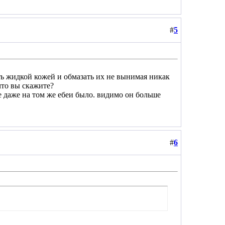
#
5
ать жидкой кожей и обмазать их не вынимая никак
что вы скажите?
ше даже на том же ебеи было. видимо он больше
#
6