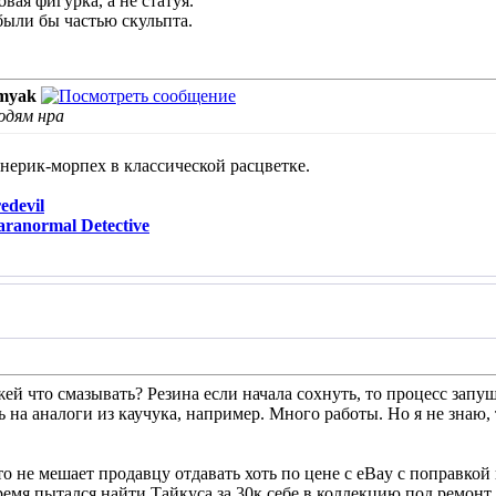
вая фигурка, а не статуя.
были бы частью скульпта.
myak
юдям нра
нерик-морпех в классической расцветке.
devil
ranormal Detective
жей что смазывать? Резина если начала сохнуть, то процесс зап
 на аналоги из каучука, например. Много работы. Но я не знаю, 
то не мешает продавцу отдавать хоть по цене с eBay с поправко
ремя пытался найти Тайкуса за 30к себе в коллекцию под ремонт.