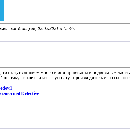
овалось Vadimyak; 02.02.2021 в
15:46
.
, то их тут слишком много и они привязаны к подвижным частям 
 "поломку" такое считать глупо - тут производитель изначально 
devil
ranormal Detective