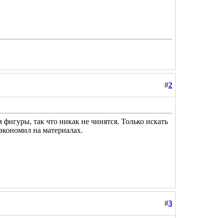
#
2
фигуры, так что никак не чинятся. Только искать
сэкономил на материалах.
#
3