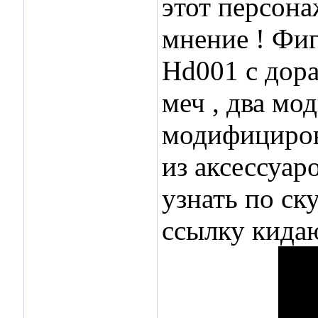
этот персона
мнение ! Фиг
Hd001 c дора
меч , два мо
модифицирова
из аксессуар
узнать по ск
ссылку кидаю