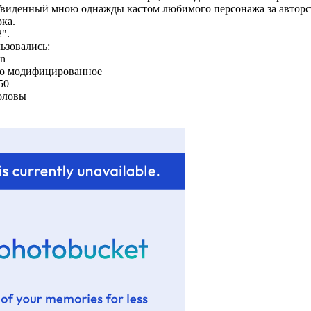
 Увиденный мною однажды кастом любимого персонажа за авторс
ка.
".
ьзовались:
on
но модифицированное
50
оловы