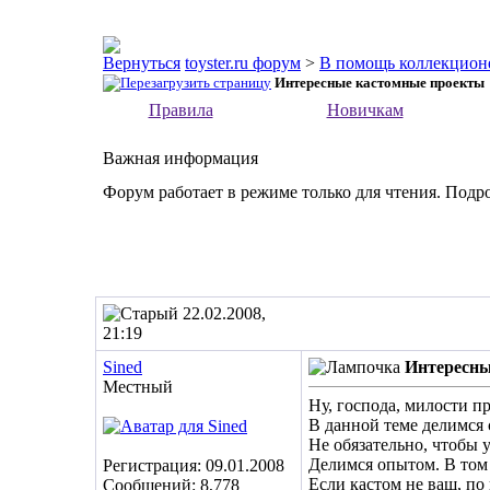
toyster.ru форум
>
В помощь коллекцион
Интересные кастомные проекты
Правила
Новичкам
Важная информация
Форум работает в режиме только для чтения. Подр
22.02.2008,
21:19
Sined
Интересны
Местный
Ну, господа, милости п
В данной теме делимся
Не обязательно, чтобы 
Делимся опытом. В том
Регистрация: 09.01.2008
Если кастом не ваш, по
Сообщений: 8,778