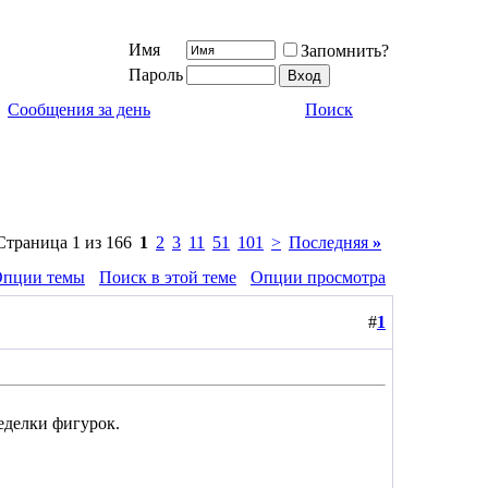
Имя
Запомнить?
Пароль
Сообщения за день
Поиск
Страница 1 из 166
1
2
3
11
51
101
>
Последняя
»
пции темы
Поиск в этой теме
Опции просмотра
#
1
еделки фигурок.