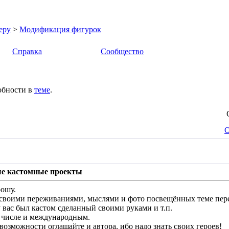
еру
>
Модификация фигурок
Справка
Сообщество
обности в
теме
.
О
е кастомные проекты
рошу.
 своими переживаниями, мыслями и фото посвещённых теме пер
у вас был кастом сделанный своими руками и т.п.
 числе и международным.
 возможности оглашайте и автора, ибо надо знать своих героев!