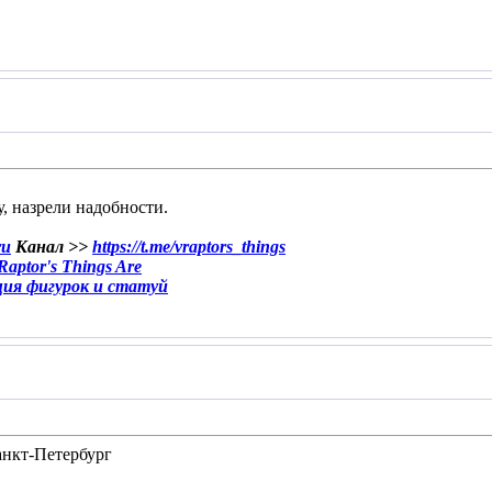
у, назрели надобности.
ru
Канал >>
https://t.me/vraptors_things
aptor's Things Are
ция фигурок и статуй
Санкт-Петербург