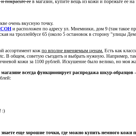
и покрасьте ее
в магазин, купите вещь из кожи и порежьте ее на
кве очень вкусную точку.
НСОН
и расположен по адресу ул. Мнемники, дом 9 (там такое пр
ская на троллейбусе 65 (около 5 остановок в сторону "улицы Де
ой ассортимент кож
по вполне вменяемым ценам.
Есть как класси
 etc. В общем, советую съездить и выбрать нужную. Например, т
ичневой кожи за 1100 рублей. Искушение было велико, но моя жаб
 магазине всегда функционирует распродажа шкур-образцов - 
блей:
 :)
знаете еще хорошие точки, где можно купить немного кожи п