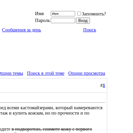
Имя
Запомнить?
Пароль
Сообщения за день
Поиск
пции темы
Поиск в этой теме
Опции просмотра
#
1
перед всеми кастомайзерами, который намереваются
таж и купить кожзам, но по прочности и по
ходите
в подворотню, снимите кожу с первого