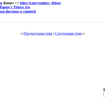
ru
Канал >>
https://t.me/vraptors_things
aptor's Things Are
ция фигурок и статуй
«
Предыдущая тема
|
Следующая тема
»