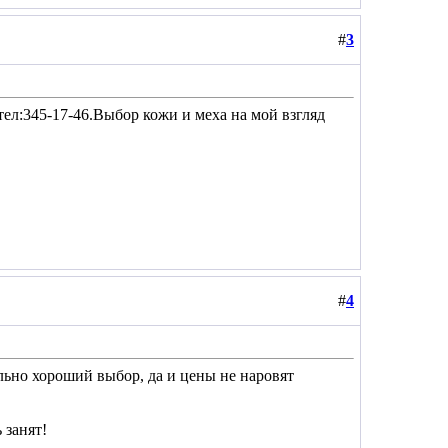
#
3
ел:345-17-46.Выбор кожи и меха на мой взгляд
#
4
льно хороший выбор, да и цены не наровят
 занят!