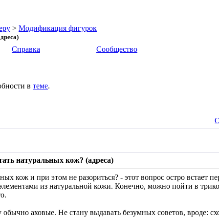
еру
>
Модификация фигурок
дреса)
Справка
Сообщество
обности в
теме
.
О
стать натуральных кож? (адреса)
ьных кож и при этом не разориться? - этот вопрос остро встает 
лементами из натуральной кожи. Конечно, можно пойти в трико
о.
у обычно аховые. Не стану выдавать безумных советов, вроде: с