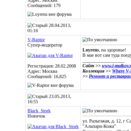
Адрес: Москва
Сообщений: 179
28.04.2013,
01:16
V-Raptor
Супер-модератор
Loyrens
, на здоровье!
В мае вот сам туда поед
__________________
Сайт >>
www.i-malkov.
Регистрация: 28.02.2008
Коллекция >>
Where V-R
Адрес: Москва
>>
Ремонт и реставра
Сообщений: 16,825
23.05.2013,
16:55
Black_Stork
Новичок
ул. Разъезжая, д. 12, г 
"Альпари-Кожа"