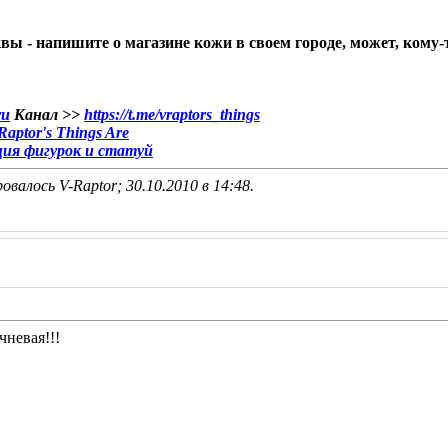
квы - напишите о магазине кожи в своем городе, может, кому-т
ru
Канал >>
https://t.me/vraptors_things
aptor's Things Are
ция фигурок и статуй
овалось V-Raptor; 30.10.2010 в
14:48
.
чневая!!!