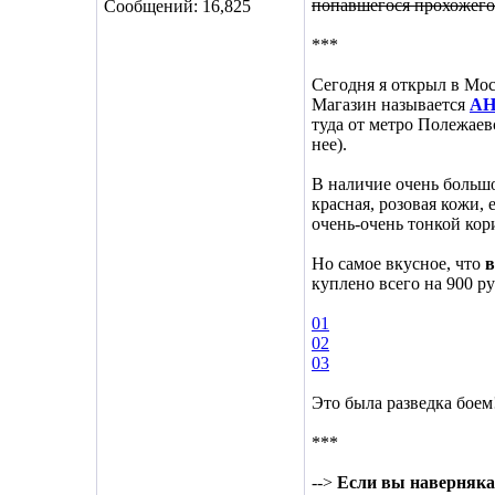
попавшегося прохожего 
Сообщений: 16,825
***
Сегодня я открыл в Мос
Магазин называется
А
туда от метро Полежаев
нее).
В наличие очень больш
красная, розовая кожи,
очень-очень тонкой кор
Но самое вкусное, что
в
куплено всего на 900 ру
01
02
03
Это была разведка боем!
***
-->
Если вы наверняка 