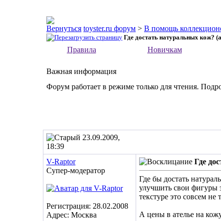
toyster.ru форум
>
В помощь коллекцион
Где достать натуральных кож? (а
Правила
Новичкам
Важная информация
Форум работает в режиме только для чтения. Подр
23.09.2009,
18:39
V-Raptor
Где до
Супер-модератор
Где бы достать натурал
улучшить свои фигуры э
текстуре это совсем не т
Регистрация: 28.02.2008
А цены в ателье на кож
Адрес: Москва