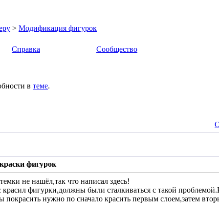
еру
>
Модификация фигурок
Справка
Сообщество
обности в
теме
.
О
окраски фигурок
емки не нашёл,так что написал здесь!
с красил фигурки,должны были сталкиваться с такой проблемой.К
ы покрасить нужно по сначало красить первым слоем,затем втор