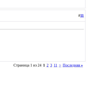
#
11
Страница 1 из 24
1
2
3
11
>
Последняя
»