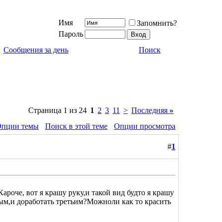
Имя
Запомнить?
Пароль
Сообщения за день
Поиск
Страница 1 из 24
1
2
3
11
>
Последняя
»
пции темы
Поиск в этой теме
Опции просмотра
#
1
ароче, вот я крашу руку,и такой вид будто я крашу
ым,и доработать третьим?Можноли как то красить