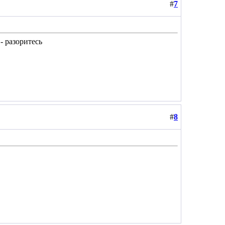
#
7
- разоритесь
#
8