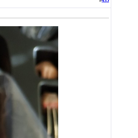
#
435