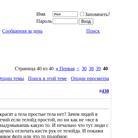
Имя
Запомнить?
Пароль
Сообщения за день
Поиск
Страница 40 из 40
«
Первая
<
30
38
39
40
пции темы
Поиск в этой теме
Опции просмотра
#
430
красят а тела простые тела нет? Зачем людей в
ечий если телойд простой, но ни как не «все в
 выдумываешь какую то. И печально что тут люди с
аучись отличать кисти рук от телойда. И покажи
кривое фото или что то подобное.