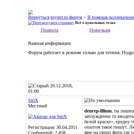
toyster.ru форум
>
В помощь коллекцион
Всё о кукольных телах
Правила
Новичкам
Важная информация
Форум работает в режиме только для чтения. Подр
20.12.2018,
01:00
SiriX
Местный
denrep-lilium
, ты пишеш
заблуждение то вводить
белой краске», ерудну 
опытом такое пишут. Лю
Регистрация: 30.04.2011
мне на своих фото где т
Сообщений: 2,458