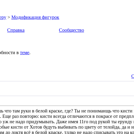
еру
>
Модификация фигурок
Справка
Сообщество
обности в
теме
.
О
ь что там руки в белой краске, где? Ты не пониманщь что кисти 
. Еще раз повторю: кисти всегда отличаются в покрасе от предпл
то уж не надо придумывать. Даже имея 11го под рукой ты ерунду
бые кисти от Хотов будуть выбивать по цвету от телойда, да и н
ам до локтя всё в белой краске, тллко не надо списывать это на 