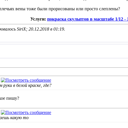
едплечьях вены тоже были прорисованы или просто слеплены?
Услуги:
покраска скульптов в масштабе 1/12 - 1
валось SiriX; 20.12.2018 в
01:19
.
руки в белой краске, где?
акое пишу?
аешь какую то