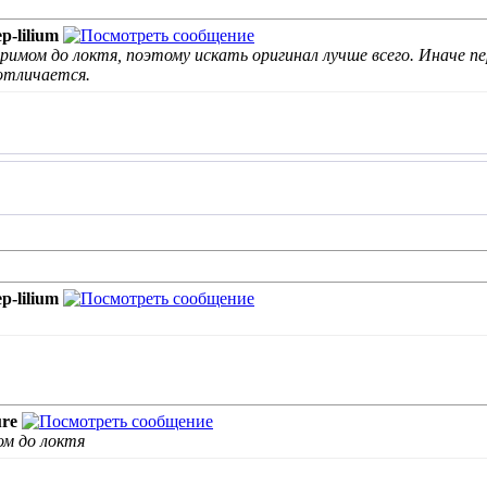
p-lilium
гримом до локтя, поэтому искать оригинал лучше всего. Иначе п
отличается.
p-lilium
ure
ом до локтя