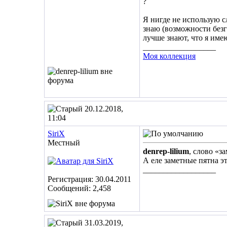
?
Я нигде не использую сл
знаю (возможности безг
лучше знают, что я име
__________________
Моя коллекция
20.12.2018,
11:04
SiriX
Местный
denrep-lilium
, слово «з
А еле заметные пятна э
__________________
Регистрация: 30.04.2011
Сообщений: 2,458
31.03.2019,