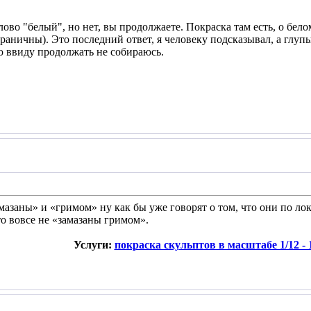
ово "белый", но нет, вы продолжаете. Покраска там есть, о бело
раничны). Это последний ответ, я человеку подсказывал, а глупы
ю ввиду продолжать не собираюсь.
амазаны» и «гримом» ну как бы уже говорят о том, что они по лок
то вовсе не «замазаны гримом».
Услуги:
покраска скульптов в масштабе 1/12 - 1