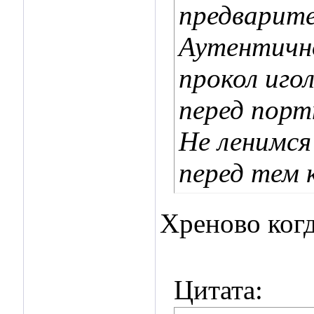
предварите
Аутентично
прокол иго
перед портн
Не ленимся 
перед тем 
Хреново когд
Цитата: