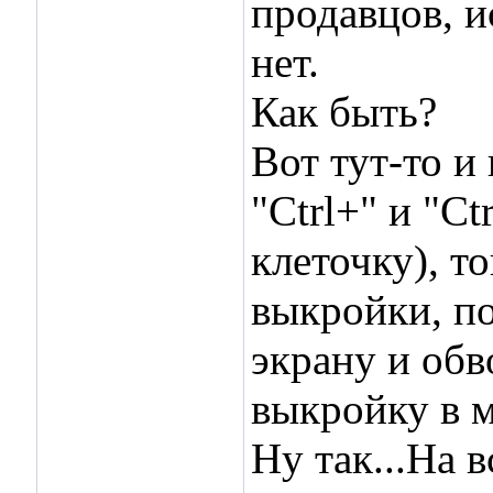
продавцов, и
нет.
Как быть?
Вот тут-то 
"Ctrl+" и "C
клеточку), т
выкройки, по
экрану и об
выкройку в м
Ну так...На 