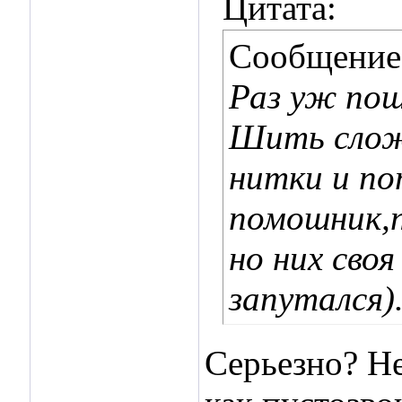
Цитата:
Сообщение
Раз уж пош
Шить сложн
нитки и по
помошник,
но них сво
запутался)
Серьезно? Н