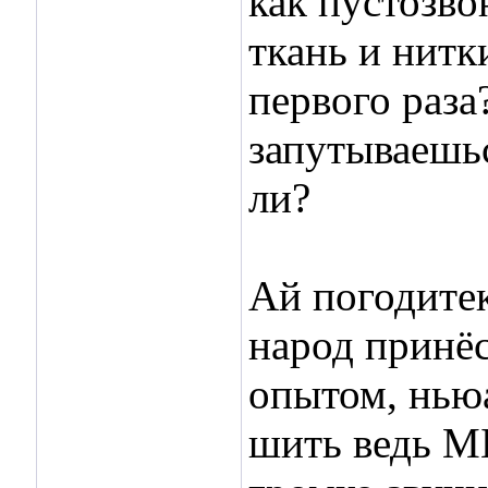
как пустозво
ткань и нитк
первого раза
запутываешьс
ли?
Ай погодитек
народ принёс
опытом, ньюа
шить ведь 