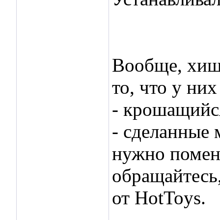
Вообще, хищ
то, что у ни
- крошащийс
- сделанные 
нужно помен
обращайтесь,
от HotToys.