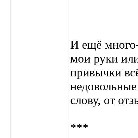
И ещё много
мои руки или
привычки вс
недовольные 
слову, от от
***