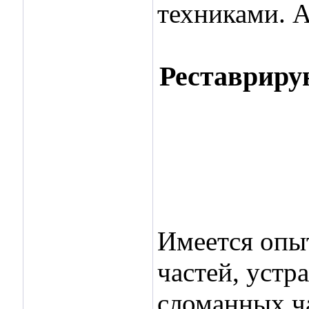
техниками. А
Реставриру
Это просто картин
Имеется опы
частей, устр
сломанных ча