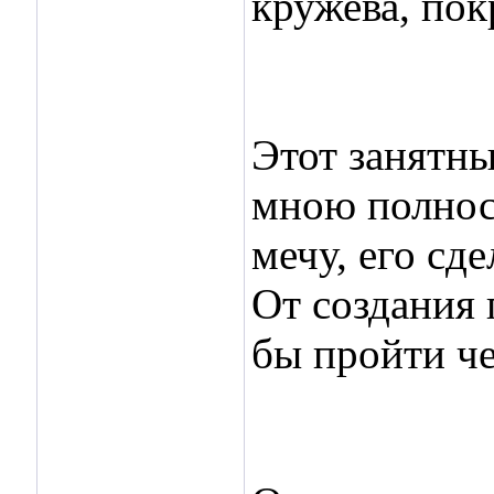
кружева, пок
Этот занятны
мною полност
мечу, его сд
От создания 
бы пройти чер