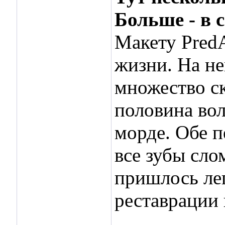
Больше - в 
Макету PredA
жизни. На не
множество ск
половина вол
морде. Обе 
все зубы сло
пришлось леп
реставрации 