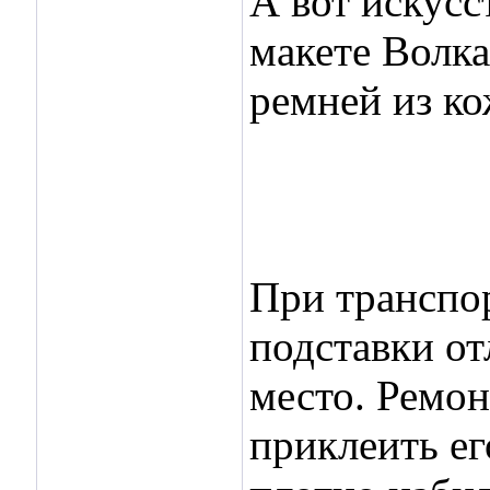
А вот искусс
макете Волка
ремней из ко
При транспор
подставки от
место. Ремон
приклеить ег