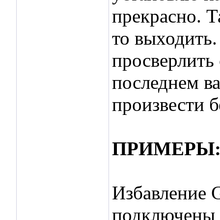
прекрасно. Т
то выходить.
просверлить 
последнем в
произвести б
ПРИМЕРЫ
Избавление G
подключены к