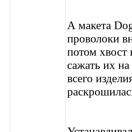
А макета Dog
проволоки вн
потом хвост 
сажать их на
всего издели
раскрошилась
Устанавливал