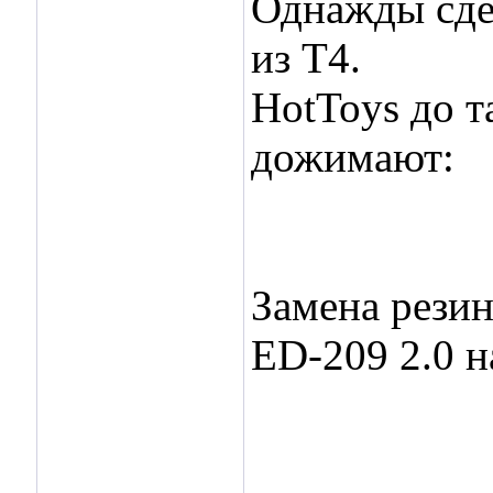
Однажды сдел
из Т4.
HotToys до т
дожимают:
Замена резин
ED-209 2.0 н