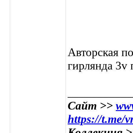
Авторская по
гирлянда 3v 
___________
Сайт >>
www
https://t.me/
Коллекция 