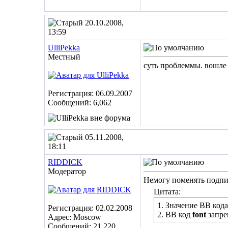
20.10.2008,
13:59
UlliPekka
Местный
суть проблеммы. вошле п
Регистрация: 06.09.2007
Сообщений: 6,062
05.11.2008,
18:11
RIDDICK
Модератор
Немогу поменять подпи
Цитата:
1. Значение BB код
Регистрация: 02.02.2008
2. BB код
font
запре
Адрес: Moscow
Сообщений: 21,220