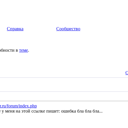
Справка
Сообщество
обности в
теме
.
О
er.ru/forum/index.php
у меня на этой ссылке пишет: ошибка бла бла бла...