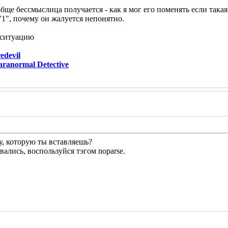
ще бессмыслица получается - как я мог его поменять если такая 
"1", почему он жалуется непонятно.
 ситуацию
devil
ranormal Detective
, которую ты вставляешь?
вались, воспользуйся тэгом noparse.