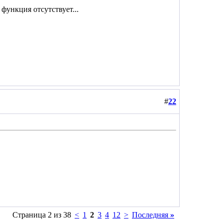
функция отсутствует...
#
22
Страница 2 из 38
<
1
2
3
4
12
>
Последняя
»