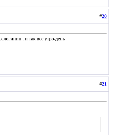
#
20
залогинин.. и так все утро-день
#
21