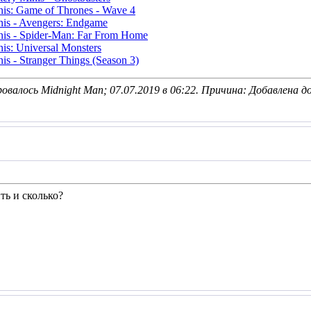
is: Game of Thrones - Wave 4
is - Avengers: Endgame
is - Spider-Man: Far From Home
s: Universal Monsters
s - Stranger Things (Season 3)
овалось Midnight Man; 07.07.2019 в
06:22
. Причина: Добавлена д
ть и сколько?