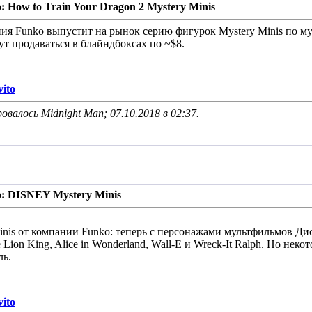
: How to Train Your Dragon 2 Mystery Minis
ния Funko выпустит на рынок серию фигурок Mystery Minis по м
ут продаваться в блайндбоксах по ~$8.
ito
овалось Midnight Man; 07.10.2018 в
02:37
.
: DISNEY Mystery Minis
nis от компании Funko: теперь с персонажами мультфильмов Дис
he Lion King, Alice in Wonderland, Wall-E и Wreck-It Ralph. Но не
ль.
ito