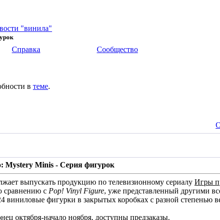
вости "винила"
гурок
Справка
Сообщество
обности в
теме
.
О
: Mystery Minis - Серия фигурок
жает выпускать продукцию по телевизионному сериалу
Игры п
о сравнению с
Pop! Vinyl Figure
, уже представленный другими 
4 виниловые фигурки в закрытых коробках с разной степенью ве
нец октября-начало ноября, доступны предзаказы.