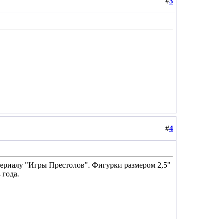
#
3
#
4
сериалу "Игры Престолов". Фигурки размером 2,5"
 года.