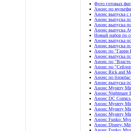
Фото готовых фиг
Анонс по мультфи
Анонс выпуска с 
Анонс выпуска по
Анонс выпуска п
Анонс выпуска Ave
Новый набор по с
Анонс выпуска по
Анонс выпуска по
Анонс по "Гарри 
Анонс выпуска по
Анонс по "Власте
Анонс по "Сейло
Анонс Rick and Mor
Анонс по блокбаст
Анонс выпуска по
Анонс Mystery Min
Анонс Nightmare B
Анонс DC Comics:
Анонс Mystery Mini
Анонс Mystery Mini
Анонс Mystery Mini
Анонс Funko: Myst
Анонс Disney: Mini
Анонс Funko: Myste