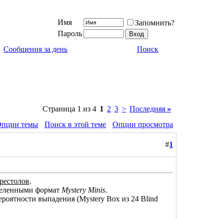
Имя
Запомнить?
Пароль
Сообщения за день
Поиск
Страница 1 из 4
1
2
3
>
Последняя
»
пции темы
Поиск в этой теме
Опции просмотра
#
1
рестолов
.
вселенными формат
Mystery Minis
.
роятности выпадения (Mystery Box из 24 Blind