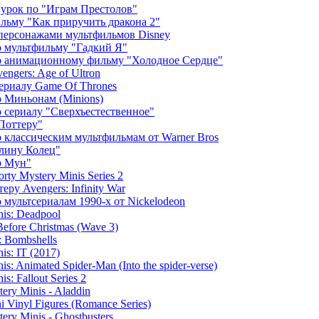
урок по "Играм Престолов"
льму "Как приручить дракона 2"
персонажами мультфильмов Disney
 мультфильму "Гадкий Я"
о анимационному фильму "Холодное Сердце"
ngers: Age of Ultron
ериалу Game Of Thrones
 Миньонам (Minions)
 сериалу "Сверхъестественное"
Поттеру"
 классическим мультфильмам от Warner Bros
лину Колец"
р Мун"
ty Mystery Minis Series 2
еру Avengers: Infinity War
 мультсериалам 1990-х от Nickelodeon
is: Deadpool
efore Christmas (Wave 3)
 Bombshells
s: IT (2017)
s: Animated Spider-Man (Into the spider-verse)
s: Fallout Series 2
ery Minis - Aladdin
 Vinyl Figures (Romance Series)
ry Minis - Ghostbusters