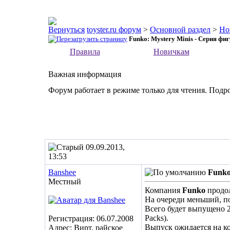
toyster.ru форум
>
Основной раздел
>
Но
Funko: Mystery Minis - Серия фи
Правила
Новичкам
Важная информация
Форум работает в режиме только для чтения. Подр
09.09.2013,
13:53
Banshee
Funko
Местный
Компания
Funko
продол
На очереди меньший, п
Всего будет выпущено 2
Packs).
Регистрация: 06.07.2008
Выпуск ожидается на ко
Адрес: Вирт, райское