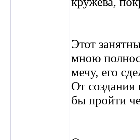
кружева, пок
Этот занятны
мною полност
мечу, его сд
От создания 
бы пройти чер