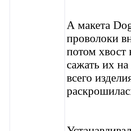
А макета Dog
проволоки вн
потом хвост 
сажать их на
всего издели
раскрошилась
Устанавливал