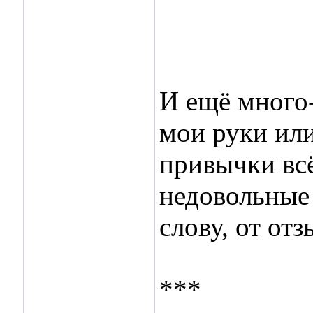
И ещё много
мои руки или
привычки вс
недовольные 
слову, от от
***