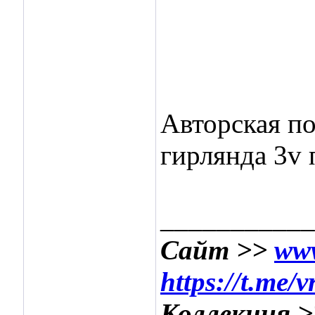
Авторская по
гирлянда 3v 
___________
Сайт >>
www
https://t.me/
Коллекция 