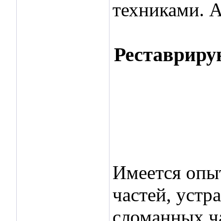
техниками. А
Реставриру
Это просто картин
Имеется опы
частей, устр
сломанных ча