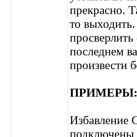
прекрасно. Т
то выходить.
просверлить 
последнем в
произвести б
ПРИМЕРЫ
Избавление G
подключены к