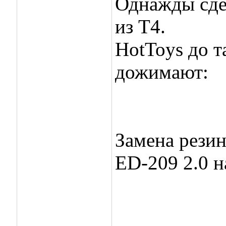
Однажды сдел
из Т4.
HotToys до т
дожимают:
Замена резин
ED-209 2.0 н