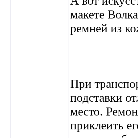
А вот искусс
макете Волка
ремней из ко
При транспор
подставки от
место. Ремон
приклеить ег