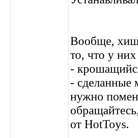
Вообще, хищ
то, что у ни
- крошащийс
- сделанные 
нужно помен
обращайтесь,
от HotToys.