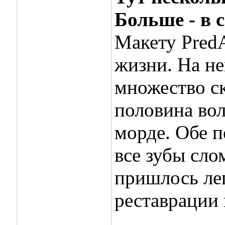
Больше - в 
Макету PredA
жизни. На не
множество ск
половина вол
морде. Обе 
все зубы сло
пришлось леп
реставрации 