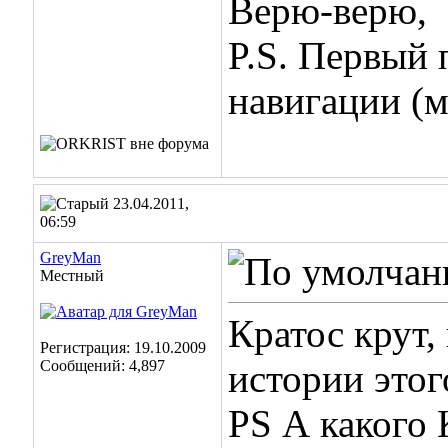
Верю-верю,
P.S. Первый 
навигации (
23.04.2011,
06:59
GreyMan
Местный
Кратос крут,
Регистрация: 19.10.2009
Сообщений: 4,897
истории этог
PS А какого 