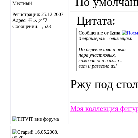
Местный
Регистрация: 25.12.2007
Цитата:
Адрес: モスクワ
Сообщений: 1,528
Сообщение от
Izma
Хелрайзерам - близнецам:
По деревне шла и пела
пара участковых,
самогон они изъяли -
вот и развезло их!
Ржу под сто
___________
Моя коллекция фигу
16.05.2008,
00:39