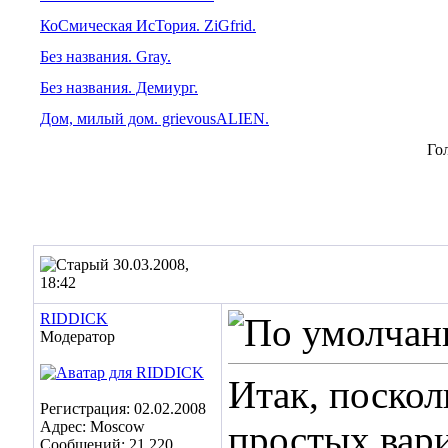
КоСмическая ИсТория. ZiGfrid.
Без названия. Gray.
Без названия. Демиург.
Дом, милый дом. grievousALIEN.
Го
30.03.2008,
18:42
RIDDICK
Модератор
Итак, поскол
Регистрация: 02.02.2008
Адрес: Moscow
простых вар
Сообщений: 21,220