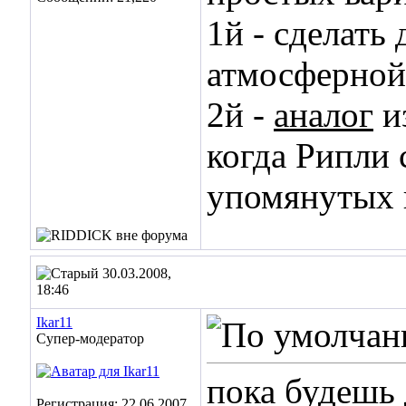
1й - сделать
атмосферной 
2й -
аналог
и
когда Рипли 
упомянутых п
30.03.2008,
18:46
Ikar11
Супер-модератор
пока будешь 
Регистрация: 22.06.2007