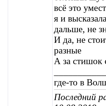
всё это умес
я и высказал
дальше, не з
И да, не сто
разные
А за стишок
___________
где-то в Во
Последний ра