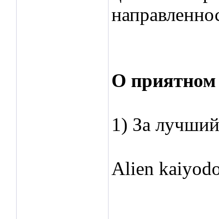
направленнос
О приятном 
1) За лучши
Аlien kaiyod