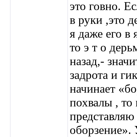
это говно. Е
в руки ,это 
я даже его в 
то э т о дер
назад,- знач
задрота и ги
начинает «бо
похвалы , то
представляю
оборзение». 