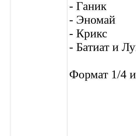
- Ганик
- Эномай
- Крикс
- Батиат и Л
Формат 1/4 и