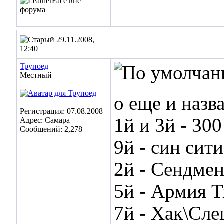
29.11.2008,
12:40
Трупоед
Местный
о еще и назв
Регистрация: 07.08.2008
1й и 3й - 300
Адрес: Самара
Сообщений: 2,278
9й - син сити
2й - Сендме
5й - Армия Т
7й - Хак\Сл