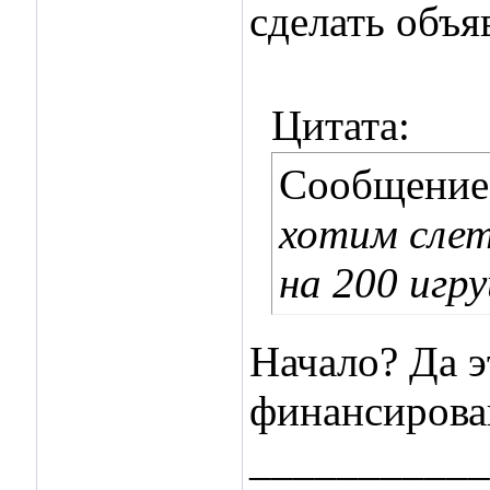
сделать объя
Цитата:
Сообщение
хотим слет
на 200 игр
Начало? Да э
финансирован
___________