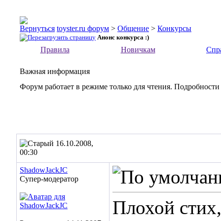
toyster.ru форум
>
Общение
>
Конкурсы
Анонс конкурса :)
Правила
Новичкам
Спр
Важная информация
Форум работает в режиме только для чтения. Подробности
16.10.2008,
00:30
ShadowJackJC
Супер-модератор
Плохой стих,