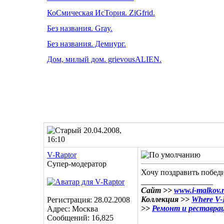
КоСмическая ИсТория. ZiGfrid.
Без названия. Gray.
Без названия. Демиург.
Дом, милый дом. grievousALIEN.
20.04.2008,
16:10
V-Raptor
Супер-модератор
Хочу поздравить побед
__________________
Сайт >>
www.i-malkov.
Коллекция >>
Where V-R
Регистрация: 28.02.2008
>>
Ремонт и реставра
Адрес: Москва
Сообщений: 16,825