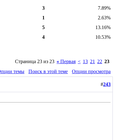
3
7.89%
1
2.63%
5
13.16%
4
10.53%
Страница 23 из 23
«
Первая
<
13
21
22
23
пции темы
Поиск в этой теме
Опции просмотра
#
243