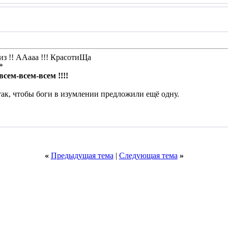
из !! ААааа !!! КрасотиЩа
*
ем-всем-всем !!!!
ак, чтобы боги в изумлении предложили ещё одну.
«
Предыдущая тема
|
Следующая тема
»