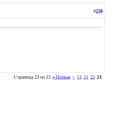
#
250
Страница 23 из 23
«
Первая
<
13
21
22
23