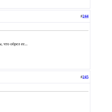
#
244
 что обрел ее...
#
245