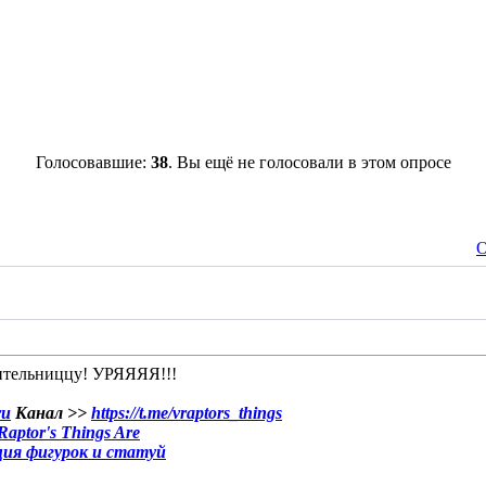
Голосовавшие:
38
. Вы ещё не голосовали в этом опросе
О
ительниццу! УРЯЯЯЯ!!!
ru
Канал >>
https://t.me/vraptors_things
aptor's Things Are
ция фигурок и статуй