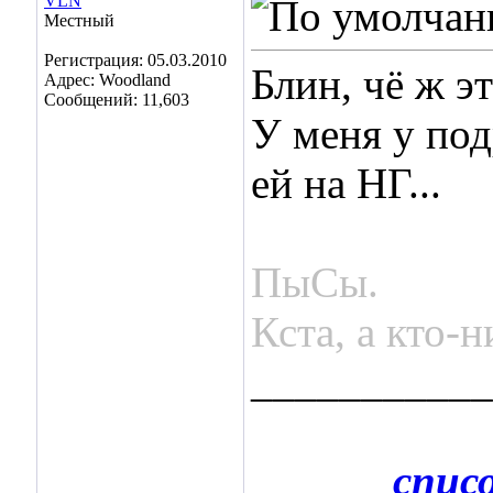
VLN
Местный
Регистрация: 05.03.2010
Блин, чё ж э
Адрес: Woodland
Сообщений: 11,603
У меня у под
ей на НГ...
ПыСы.
Кста, а кто-
___________
спис